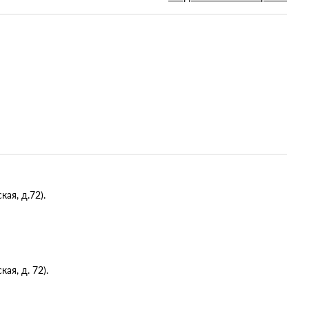
ая, д.72).
я, д. 72).