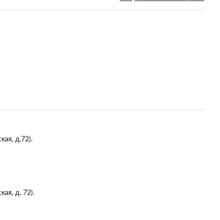
ая, д.72).
я, д. 72).