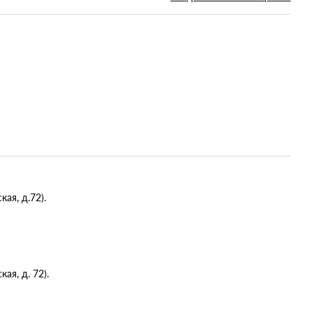
ая, д.72).
я, д. 72).