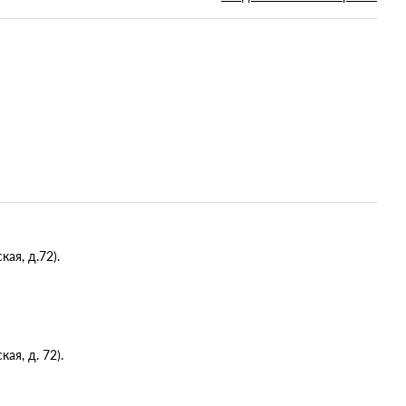
ая, д.72).
я, д. 72).