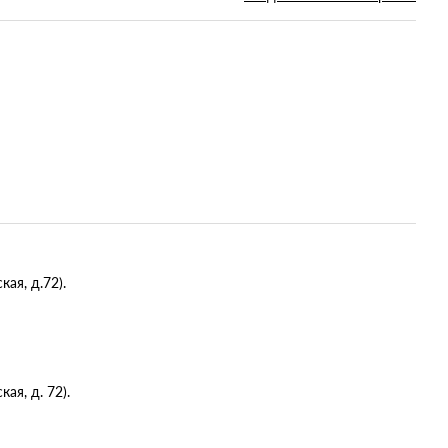
ая, д.72).
я, д. 72).