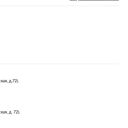
ая, д.72).
я, д. 72).