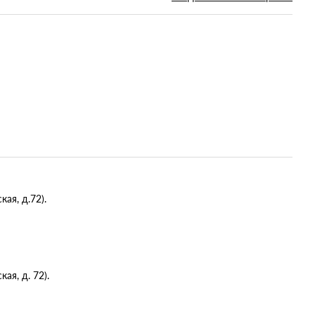
ая, д.72).
я, д. 72).