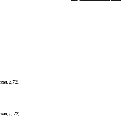
ая, д.72).
я, д. 72).