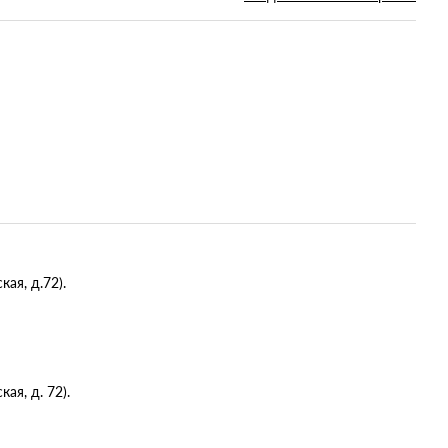
ая, д.72).
я, д. 72).