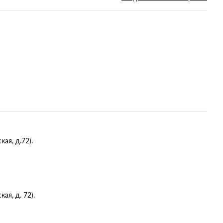
ая, д.72).
я, д. 72).