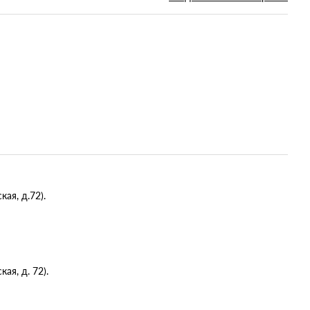
ая, д.72).
я, д. 72).