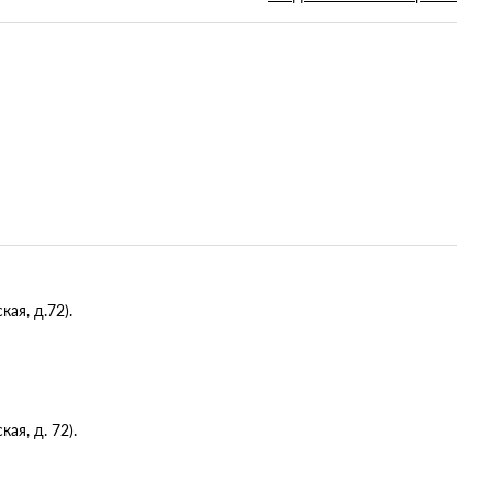
ая, д.72).
я, д. 72).