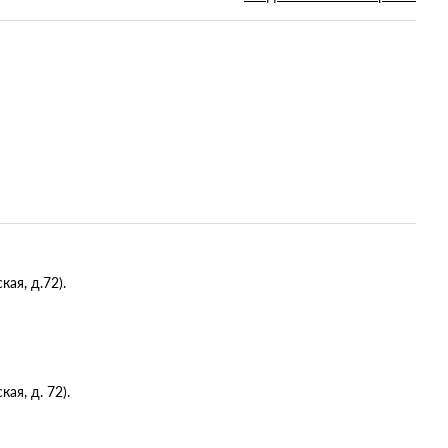
ая, д.72).
я, д. 72).