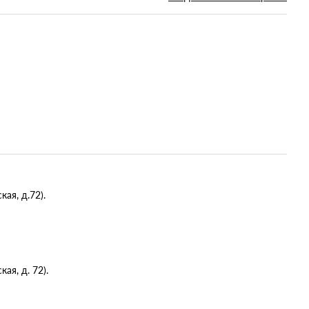
ая, д.72).
я, д. 72).