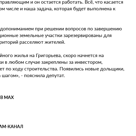
правляющим и он остается работать. Всё, что касается
ом числе и наша задача, которая будет выполнена к
едопониманием при решении вопросов по завершению
ационные земельные участки зарезервированы для
ерриторий расселяют жителей.
ного жилья на Григорьева, скоро начнется на
и в любом случае закреплены за инвестором,
ает по ходу строительства. Появились новые дольщики,
 шагом», - пояснила депутат.
 В MAX
РАМ-КАНАЛ