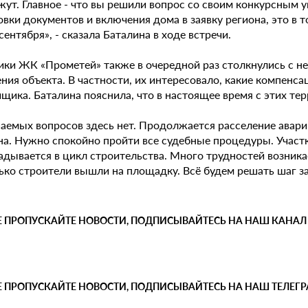
ут. Главное - что вы решили вопрос со своим конкурсным у
вки документов и включения дома в заявку региона, это в т
сентября», - сказала Баталина в ходе встречи.
ки ЖК «Прометей» также в очередной раз столкнулись с н
ния объекта. В частности, их интересовало, какие компенс
йщика. Баталина пояснила, что в настоящее время с этих т
аемых вопросов здесь нет. Продолжается расселение аварий
на. Нужно спокойно пройти все судебные процедуры. Участк
ладывается в цикл строительства. Много трудностей возник
ько строители вышли на площадку. Всё будем решать шаг за
Е ПРОПУСКАЙТЕ НОВОСТИ, ПОДПИСЫВАЙТЕСЬ НА НАШ КАНАЛ
Е ПРОПУСКАЙТЕ НОВОСТИ, ПОДПИСЫВАЙТЕСЬ НА НАШ ТЕЛЕГ