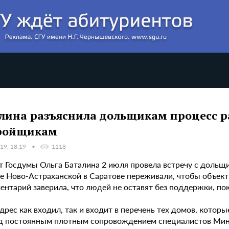
лина разъяснила дольщикам процесс р
ройщикам
19, 18:19
1118
т Госдумы Ольга Баталина 2 июля провела встречу с дольщ
е Ново-Астраханской в Саратове переживали, чтобы объект 
нтарий заверила, что людей не оставят без поддержки, пок
адрес как входил, так и входит в перечень тех домов, кот
д постоянным плотным сопровождением специалистов Минстр