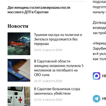
подскаж
подгото
Две женщины госпитализированы после
началу 
массового ДТП в Саратове
Дольщи
Новости
возведе
застро
Тушение мусора на полигоне в
Энгельсе продолжается без
«Нереш
перерыва
Заруби
23:01, 6 августа 2026
всё ук
как тол
В Саратовской области
женщина незаконно получила 5
миллионов за погибшего на
СВО сына
Н
21:57, 6 августа 2026
В Саратове больничная ссора
закончилась убийством
Н
21:43, 6 августа 2026