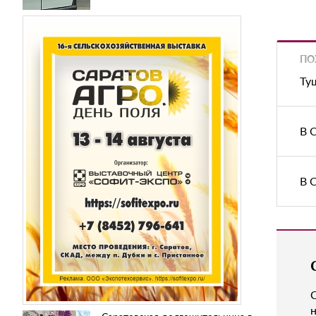
ПО
Ту
В 
В 
н