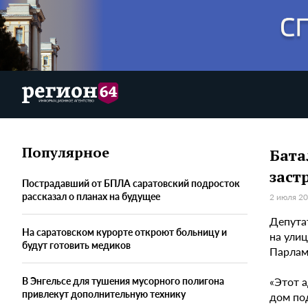
Популярное
Бата
заст
Пострадавший от БПЛА саратовский подросток
рассказал о планах на будущее
2 июля 20
Депута
На саратовском курорте откроют больницу и
на улиц
будут готовить медиков
Парламе
«Этот 
В Энгельсе для тушения мусорного полигона
привлекут дополнительную технику
дом по