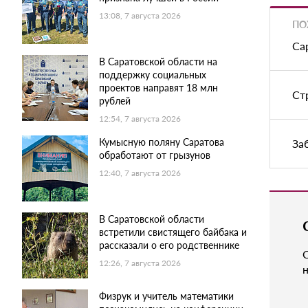
13:08, 7 августа 2026
ПО
Са
В Саратовской области на
поддержку социальных
проектов направят 18 млн
Ст
рублей
12:54, 7 августа 2026
Кумысную поляну Саратова
За
обработают от грызунов
12:40, 7 августа 2026
В Саратовской области
встретили свистящего байбака и
рассказали о его родственнике
12:26, 7 августа 2026
н
Физрук и учитель математики