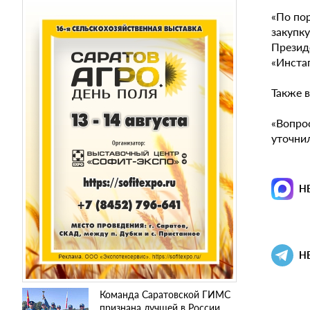
«По по
закупк
Президе
«Инста
Также 
«Вопро
уточни
Н
Н
Команда Саратовской ГИМС
признана лучшей в России