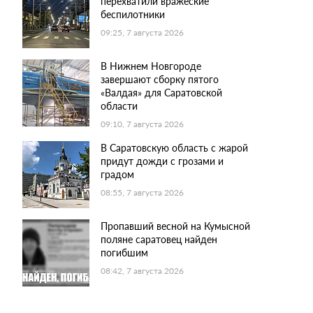
перехватили вражеские
беспилотники
09:25, 7 августа 2026
В Нижнем Новгороде
завершают сборку пятого
«Валдая» для Саратовской
области
09:10, 7 августа 2026
В Саратовскую область с жарой
придут дожди с грозами и
градом
08:55, 7 августа 2026
Пропавший весной на Кумысной
поляне саратовец найден
погибшим
08:42, 7 августа 2026