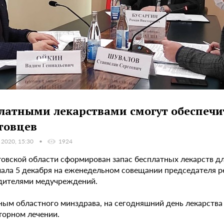
латными лекарствами смогут обеспечи
товцев
 2020, 15:30
1924
товской области сформирован запас бесплатных лекарств д
чала 5 декабря на еженедельном совещании председателя р
дителями медучреждений.
ным областного минздрава, на сегодняшний день лекарства
торном лечении.