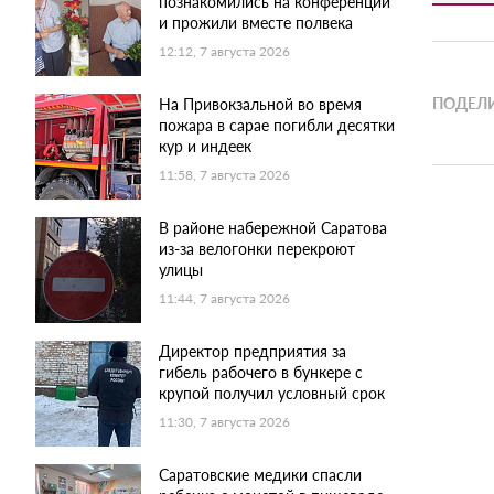
познакомились на конференции
и прожили вместе полвека
12:12, 7 августа 2026
ПОДЕЛИ
На Привокзальной во время
пожара в сарае погибли десятки
кур и индеек
11:58, 7 августа 2026
В районе набережной Саратова
из-за велогонки перекроют
улицы
11:44, 7 августа 2026
Директор предприятия за
гибель рабочего в бункере с
крупой получил условный срок
11:30, 7 августа 2026
Саратовские медики спасли