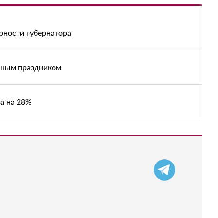
рности губернатора
ьным праздником
а на 28%