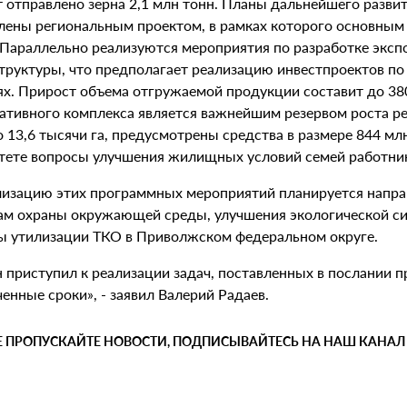
т отправлено зерна 2,1 млн тонн. Планы дальнейшего разви
лены региональным проектом, в рамках которого основным 
 Параллельно реализуются мероприятия по разработке экс
труктуры, что предполагает реализацию инвестпроектов п
х. Прирост объема отгружаемой продукции составит до 380 
ативного комплекса является важнейшим резервом роста ре
 13,6 тысячи га, предусмотрены средства в размере 844 мл
тете вопросы улучшения жилищных условий семей работни
лизацию этих программных мероприятий планируется направ
ам охраны окружающей среды, улучшения экологической си
ы утилизации ТКО в Приволжском федеральном округе.
н приступил к реализации задач, поставленных в послании 
енные сроки», - заявил Валерий Радаев.
Е ПРОПУСКАЙТЕ НОВОСТИ, ПОДПИСЫВАЙТЕСЬ НА НАШ КАНАЛ