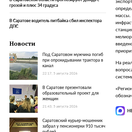
экспор
грозой и плюс 34 градуса
опреде
массы.
В Саратове водитель питбайка сбил инспектора
инфрас
ДПС
станция
мелиор
Новости
введено
приори
Под Саратовом мужчина погиб
при опрокидывании трактора в
На реа
канал
вопрос
22:17, 5 августа 2026
систем
В Саратове презентовали
«Регио
образовательный проект для
обознач
женщин
21:43, 5 августа 2026
Н
Саратовский курьер-мошенник
забрал у пенсионерки 910 тысяч
рублей