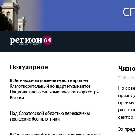
Популярное
Чино
25 феврал
В Энгельсском доме-интернате прошел
благотворительный концерт музыкантов
На сов
Национального филармонического оркестра
презид
России
преиму
развит
Над Саратовской областью перехвачены
сектор
вражеские беспилотники
За пред
В Саратовской области прогнозируют дождь с