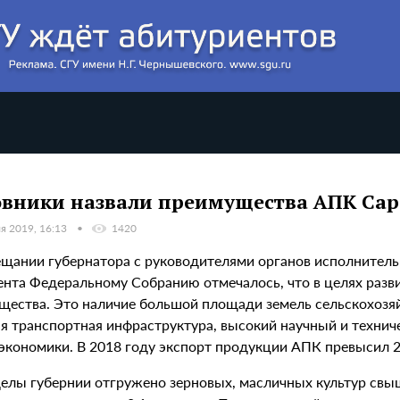
вники назвали преимущества АПК Сар
я 2019, 16:13
1420
ещании губернатора с руководителями органов исполнитель
ента Федеральному Собранию отмечалось, что в целях разв
щества. Это наличие большой площади земель сельскохозяйс
ая транспортная инфраструктура, высокий научный и технич
 экономики. В 2018 году экспорт продукции АПК превысил
елы губернии отгружено зерновых, масличных культур свыше 