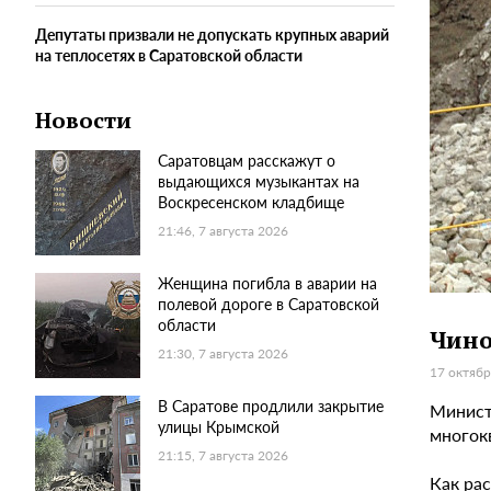
Депутаты призвали не допускать крупных аварий
на теплосетях в Саратовской области
Новости
Саратовцам расскажут о
выдающихся музыкантах на
Воскресенском кладбище
21:46, 7 августа 2026
Женщина погибла в аварии на
полевой дороге в Саратовской
области
Чино
21:30, 7 августа 2026
17 октябр
В Саратове продлили закрытие
Минист
улицы Крымской
многок
21:15, 7 августа 2026
Как рас