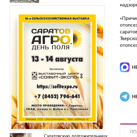
надзор
«Причи
отопсе
сарато
Тверско
отопсез
Н
Н
ПО
Саратовскую долгожительницу