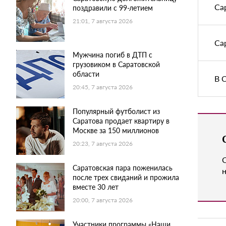
Са
поздравили с 99-летием
21:01, 7 августа 2026
Са
Мужчина погиб в ДТП с
грузовиком в Саратовской
области
В 
20:45, 7 августа 2026
Популярный футболист из
Саратова продает квартиру в
Москве за 150 миллионов
20:23, 7 августа 2026
Саратовская пара поженилась
н
после трех свиданий и прожила
вместе 30 лет
20:00, 7 августа 2026
Участники программы «Наши