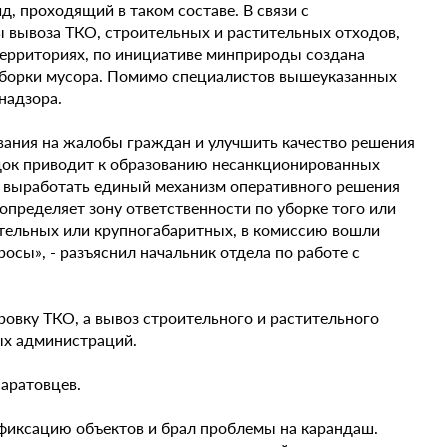
д, проходящий в таком составе. В связи с
ывоза ТКО, строительных и растительных отходов,
ерриториях, по инициативе минприроды создана
 уборки мусора. Помимо специалистов вышеуказанных
надзора.
ования на жалобы граждан и улучшить качество решения
док приводит к образованию несанкционированных
 выработать единый механизм оперативного решения
 определяет зону ответственности по уборке того или
ительных или крупногабаритных, в комиссию вошли
сы», - разъяснил начальник отдела по работе с
ровку ТКО, а вывоз строительного и растительного
ых администраций.
аратовцев.
иксацию объектов и брал проблемы на карандаш.