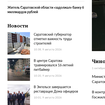
Житель Саратовской области «задолжал» банку 6
миллиардов рублей
Новости
Саратовский губернатор
отметил важность труда
строителей
10:38, 9 августа 2026
Чино
В центре Саратова
травмировался 16-летний
1 октября
питбайкер
Минист
10:20, 9 августа 2026
Сарато
В Энгельсе завершается
реставрация Дома офицеров
В конт
Госжил
10:01, 9 августа 2026