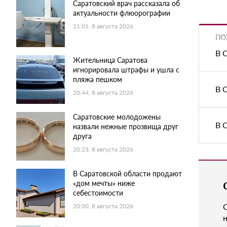
Саратовский врач рассказала об
актуальности флюорографии
21:01, 8 августа 2026
ПО
В 
Жительница Саратова
игнорировала штрафы и ушла с
пляжа пешком
В 
20:44, 8 августа 2026
Саратовские молодожены
В 
назвали нежные прозвища друг
друга
20:23, 8 августа 2026
В Саратовской области продают
«дом мечты» ниже
себестоимости
20:00, 8 августа 2026
н