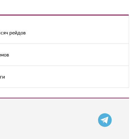
ысяч рейдов
емов
еги