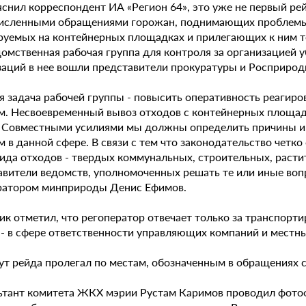
снил корреспондент ИА «Регион 64», это уже не первый рей
исленными обращениями горожан, поднимающих проблемы в
руемых на контейнерных площадках и прилегающих к ним т
омственная рабочая группа для контроля за организацией
заций в нее вошли представители прокуратуры и Росприрод
ая задача рабочей группы - повысить оперативность реагир
м. Несвоевременный вывоз отходов с контейнерных площа
. Совместными усилиями мы должны определить причины и
 в данной сфере. В связи с тем что законодательство четко
вида отходов - твердых коммунальных, строительных, раст
вители ведомств, уполномоченных решать те или иные вопро
ратором минприроды Денис Ефимов.
к отметил, что регоператор отвечает только за транспорти
 - в сфере ответственности управляющих компаний и местн
т рейда пролегал по местам, обозначенным в обращениях с
ьтант комитета ЖКХ мэрии Рустам Каримов проводил фотоф