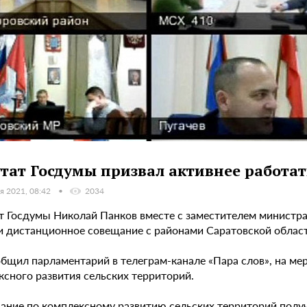
тат Госдумы призвал активнее работат
я 2021, 08:42
2034
т Госдумы Николай Панков вместе с заместителем министра
и дистанционное совещание с районами Саратовской област
общил парламентарий в телеграм-канале «Пара слов», на м
ксного развития сельских территорий.
ание по комплексному развитию сельских территорий получ