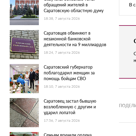
В 
обращений жителей в
Саратовскую областную думу
18:38, 7 августа 2026
Саратовцев обвиняют в
незаконной банковской
деятельности на 9 миллиардов
18:24, 7 августа 2026
н
Саратовский губернатор
поблагодарил женщин за
помощь бойцам СВО
18:10, 7 августа 2026
Саратовец застал бывшую
ПОДЕЛИ
возлюбленную с другим и
ударил лопатой
17:56, 7 августа 2026
Семьям вручили ордена