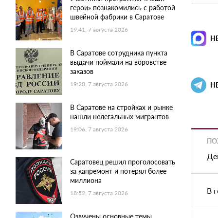
герои» познакомились с работой
швейной фабрики в Саратове
19:41, 7 августа 2026
Н
В Саратове сотрудника пункта
выдачи поймали на воровстве
заказов
19:20, 7 августа 2026
Н
В Саратове на стройках и рынке
нашли нелегальных мигрантов
19:06, 7 августа 2026
ПО
Де
Саратовец решил проголосовать
за капремонт и потерял более
миллиона
В 
18:52, 7 августа 2026
Озвучены основные темы