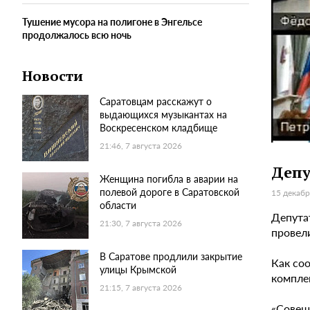
Тушение мусора на полигоне в Энгельсе
продолжалось всю ночь
Новости
Саратовцам расскажут о
выдающихся музыкантах на
Воскресенском кладбище
21:46, 7 августа 2026
Депу
Женщина погибла в аварии на
полевой дороге в Саратовской
15 декабр
области
Депута
21:30, 7 августа 2026
провел
В Саратове продлили закрытие
Как со
улицы Крымской
компле
21:15, 7 августа 2026
«Совещ