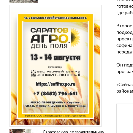
готовн
Где раб
Второе
подход
проект
софина
передат
Он подч
програ
«Сейча
района
Саратовскую долгожительницу