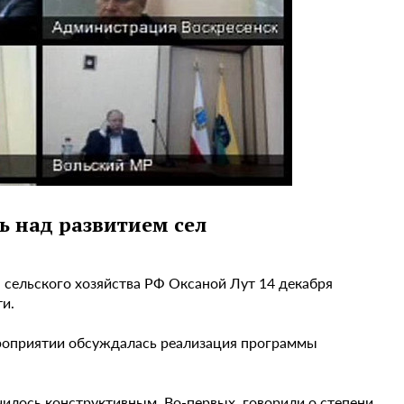
ь над развитием сел
 сельского хозяйства РФ Оксаной Лут 14 декабря
и.
ероприятии обсуждалась реализация программы
илось конструктивным. Во-первых, говорили о степени