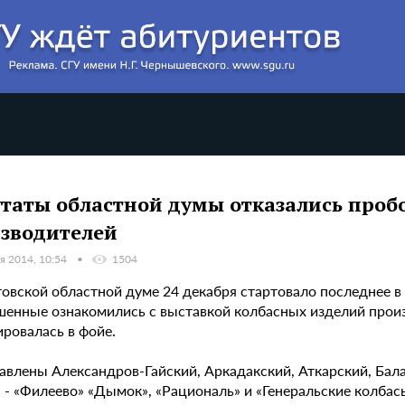
таты областной думы отказались пробо
зводителей
я 2014, 10:54
1504
товской областной думе 24 декабря стартовало последнее в
шенные ознакомились с выставкой колбасных изделий произ
ровалась в фойе.
авлены Александров-Гайский, Аркадакский, Аткарский, Бал
 - «Филеево» «Дымок», «Рациональ» и «Генеральские колба