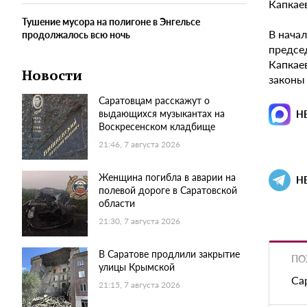
Капкае
Тушение мусора на полигоне в Энгельсе
В нача
продолжалось всю ночь
предсе
Капкаев
Новости
законы
Саратовцам расскажут о
выдающихся музыкантах на
Н
Воскресенском кладбище
21:46, 7 августа 2026
Женщина погибла в аварии на
Н
полевой дороге в Саратовской
области
21:30, 7 августа 2026
В Саратове продлили закрытие
ПО
улицы Крымской
Са
21:15, 7 августа 2026