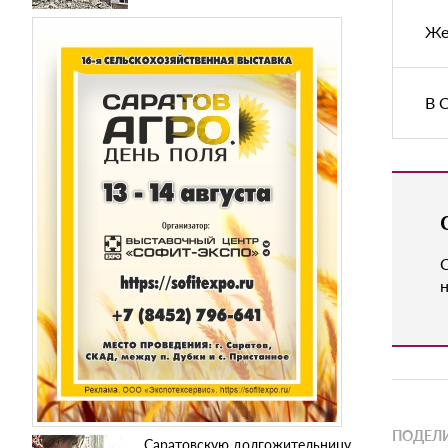
Же
В 
н
ПОДЕЛИ
Саратовскую долгожительницу