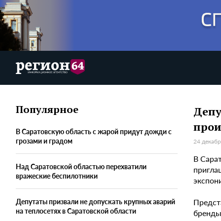
Популярное
Депу
прои
В Саратовскую область с жарой придут дожди с
грозами и градом
24 декабр
В Сара
Над Саратовской областью перехватили
пригла
вражеские беспилотники
экспони
Предст
Депутаты призвали не допускать крупных аварий
на теплосетях в Саратовской области
бренды