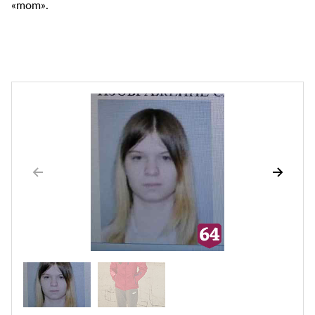
«mom».