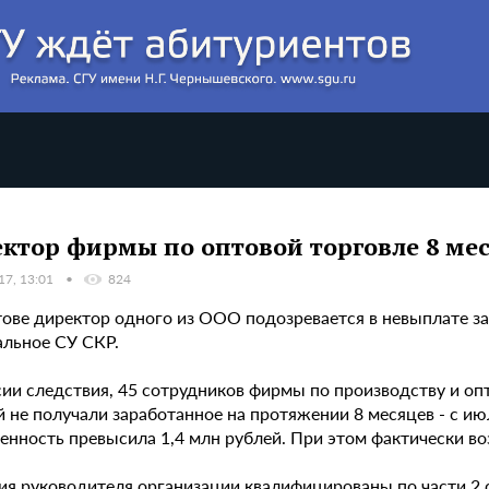
ктор фирмы по оптовой торговле 8 мес
17, 13:01
824
тове директор одного из ООО подозревается в невыплате з
альное СУ СКР.
сии следствия, 45 сотрудников фирмы по производству и оп
 не получали заработанное на протяжении 8 месяцев - с июл
енность превысила 1,4 млн рублей. При этом фактически в
ия руководителя организации квалифицированы по части 2 