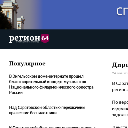
Популярное
Дире
24 мая 20
В Энгельсском доме-интернате прошел
благотворительный концерт музыкантов
В Сара
Национального филармонического оркестра
регион
России
По вер
Над Саратовской областью перехвачены
изделий
вражеские беспилотники
задолж
Действ
В Саратовской области прогнозируют дождь с