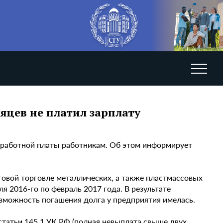
яцев не платил зарплату
аработной платы работникам. Об этом информирует
товой торговле металлических, а также пластмассовых
я 2016-го по февраль 2017 года. В результате
озможность погашения долга у предприятия имелась.
статьи 145.1 УК РФ (полная невыплата свыше двух