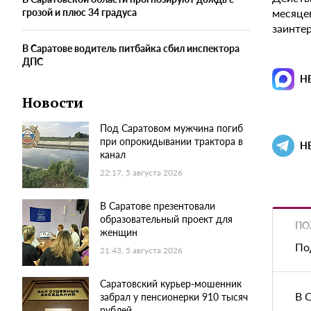
месяце
грозой и плюс 34 градуса
заинте
В Саратове водитель питбайка сбил инспектора
ДПС
Н
Новости
Под Саратовом мужчина погиб
при опрокидывании трактора в
Н
канал
22:17, 5 августа 2026
В Саратове презентовали
образовательный проект для
ПО
женщин
По
21:43, 5 августа 2026
Саратовский курьер-мошенник
В 
забрал у пенсионерки 910 тысяч
рублей