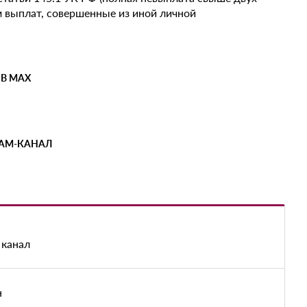
м выплат, совершенные из иной личной
 В MAX
РАМ-КАНАЛ
 канал
н