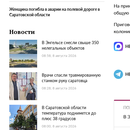
На при
Женщина погибла в аварии на полевой дороге в
общую 
Саратовской области
Пригов
колони
Новости
В Энгельсе снесли свыше 350
Н
нелегальных объектов
08:58, 8 августа 2026
Н
Врачи спасли травмированную
станком руку саратовца
08:28, 8 августа 2026
ПО
В Саратовской области
температура поднимется до
В 
плюс 38 градусов
08:00, 8 августа 2026