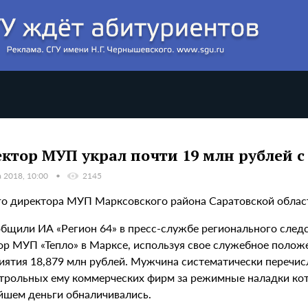
ктор МУП украл почти 19 млн рублей с
а 2018, 10:00
2145
о директора МУП Марксовского района Саратовской област
общили ИА «Регион 64» в пресс-службе регионального следс
ор МУП «Тепло» в Марксе, используя свое служебное полож
иятия 18,879 млн рублей. Мужчина систематически перечисл
трольных ему коммерческих фирм за режимные наладки котл
йшем деньги обналичивались.