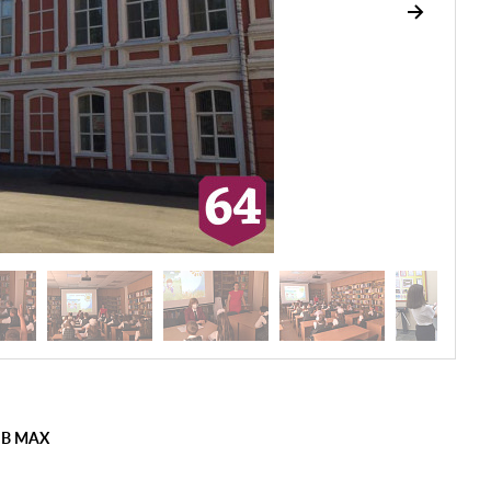
 В MAX