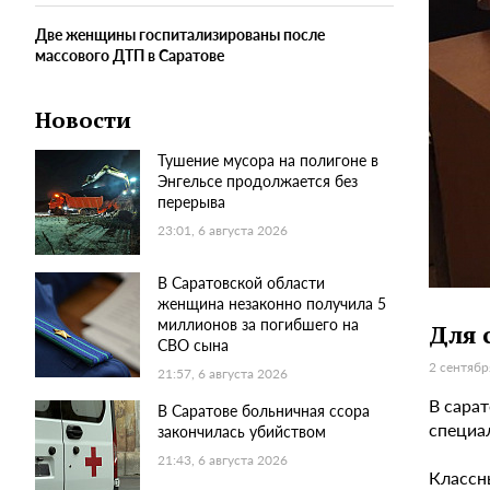
Две женщины госпитализированы после
массового ДТП в Саратове
Новости
Тушение мусора на полигоне в
Энгельсе продолжается без
перерыва
23:01, 6 августа 2026
В Саратовской области
женщина незаконно получила 5
миллионов за погибшего на
Для 
СВО сына
2 сентябр
21:57, 6 августа 2026
В сарат
В Саратове больничная ссора
специа
закончилась убийством
21:43, 6 августа 2026
Классн