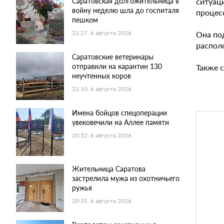
ситуац
Саратовская долгожительница в
войну неделю шла до госпиталя
процесс
пешком
Она по
21:27, 6 августа 2026
распол
Саратовские ветеринары
отправили на карантин 130
Также 
неучтенных коров
21:10, 6 августа 2026
Имена бойцов спецоперации
увековечили на Аллее памяти
20:52, 6 августа 2026
Жительница Саратова
застрелила мужа из охотничьего
ружья
20:35, 6 августа 2026