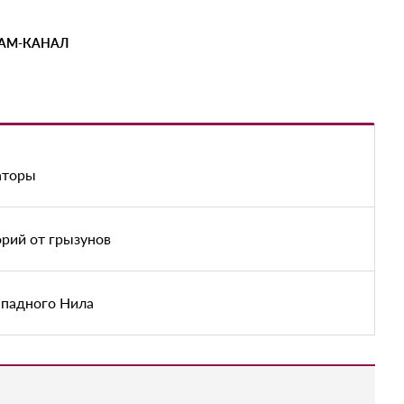
РАМ-КАНАЛ
аторы
рий от грызунов
ападного Нила