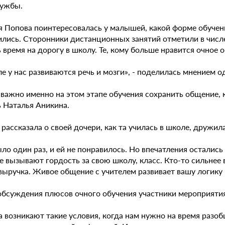
лужбы.
я Попова поинтересовалась у малышей, какой форме обучен
ились. Сторонники дистанционных занятий отметили в числ
 время на дорогу в школу. Те, кому больше нравится очное 
е у нас развиваются речь и мозги», - поделилась мнением о
 важно именно на этом этапе обучения сохранить общение, 
ь Наталья Аникина.
рассказала о своей дочери, как та училась в школе, дружи
ло один раз, и ей не понравилось. Но впечатления осталис
е вызывают гордость за свою школу, класс. Кто-то сильнее 
ыручка. Живое общение с учителем развивает вашу логику и
обсуждения плюсов очного обучения участники мероприяти
 возникают такие условия, когда нам нужно на время разобщ