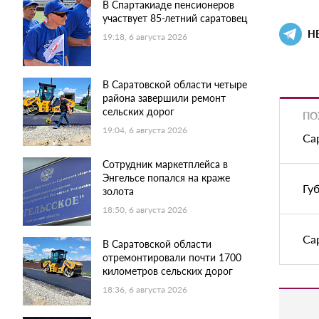
В Спартакиаде пенсионеров
участвует 85-летний саратовец
Н
19:18, 6 августа 2026
В Саратовской области четыре
района завершили ремонт
сельских дорог
ПО
19:04, 6 августа 2026
Са
Сотрудник маркетплейса в
Энгельсе попался на краже
Гу
золота
18:50, 6 августа 2026
Са
В Саратовской области
отремонтировали почти 1700
километров сельских дорог
18:36, 6 августа 2026