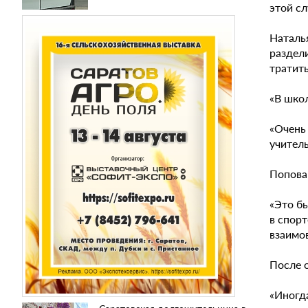
этой с
Наталь
раздел
тратить
«В школ
«Очень
учител
Попова 
«Это бы
в спорт
взаимов
После 
«Иногда