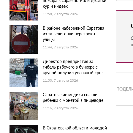
пожара в сарае погибли десятки
кур и индеек
11:58, 7 августа 2026
В районе набережной Саратова
из-за велогонки перекроют
улицы
н
11:44, 7 августа 2026
Директор предприятия за
гибель рабочего в бункере с
крупой получил условный срок
11:30, 7 августа 2026
ПОДЕЛИ
Саратовские медики спасли
ребенка с монетой в пищеводе
11:16, 7 августа 2026
В Саратовской области молодой