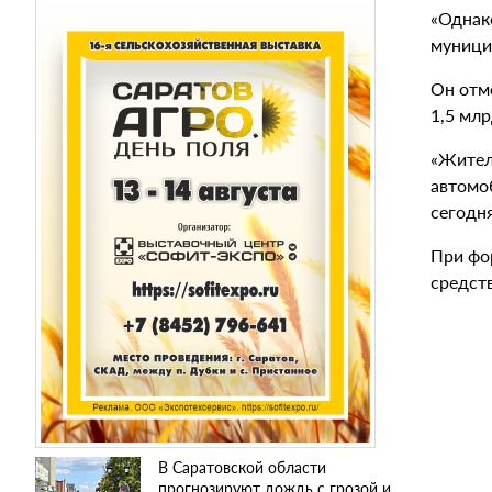
«Однако
муницип
Он отм
1,5 млр
«Жител
автомо
сегодн
При фо
средств
В Саратовской области
прогнозируют дождь с грозой и