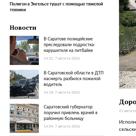
Полигон в Энгельсе тушат с помощью тяжелой
техники
Новости
В Саратове полицейские
преследовали подростка-
нарушителя на питбайке
14:32, 7 августа 2026
В Саратовской области в ДТП
насмерть разбился пожилой
водитель
14:18, 7 августа 2026
Доро
Саратовский губернатор
21 август
поручил привлечь врачей в
районную больницу
Исполн
14:04, 7 августа 2026
сельск