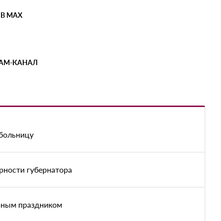
 В MAX
РАМ-КАНАЛ
 больницу
рности губернатора
ьным праздником