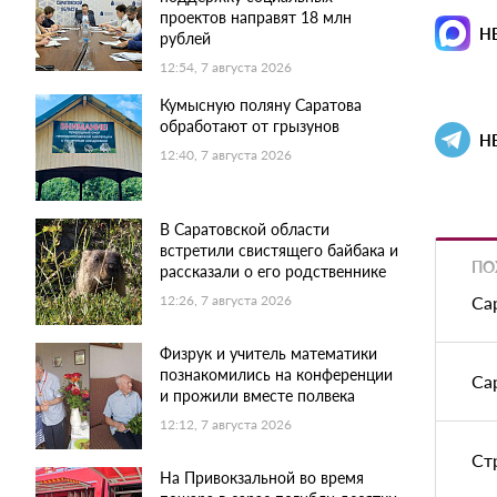
проектов направят 18 млн
Н
рублей
12:54, 7 августа 2026
Кумысную поляну Саратова
обработают от грызунов
Н
12:40, 7 августа 2026
В Саратовской области
встретили свистящего байбака и
ПО
рассказали о его родственнике
Са
12:26, 7 августа 2026
Физрук и учитель математики
познакомились на конференции
Са
и прожили вместе полвека
12:12, 7 августа 2026
Ст
На Привокзальной во время