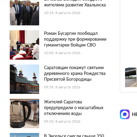
жителями развитие Хвалынска
10:19, 8 августа 2026
Роман Бусаргин пообещал
поддержку при формировании
гуманитарки бойцам СВО
10:00, 8 августа 2026
Саратовцам покажут святыни
деревянного храма Рождества
Пресвятой Богородицы
09:39, 8 августа 2026
Жителей Саратова
предупредили о масштабных
отключениях воды
Н
09:20, 8 августа 2026
В Энгельсе снесли свыше 350