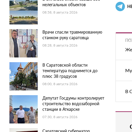
нелегальных объектов
Н
08:58, 8 августа 2026
Врачи спасли травмированную
станком руку саратовца
ПО
08:28, 8 августа 2026
Же
В Саратовской области
Му
температура поднимется до
плюс 38 градусов
08:00, 8 августа 2026
В 
Депутат Госдумы контролирует
строительство водозаборной
станции в Аткарске
07:30, 8 августа 2026
Саратовский губернатор