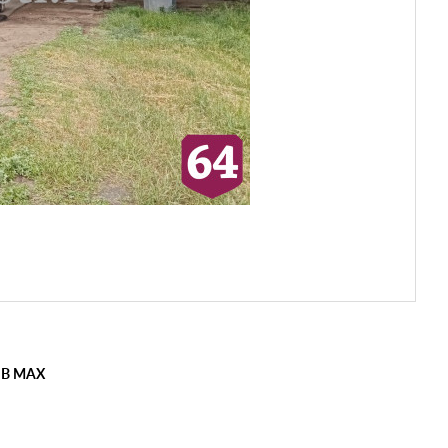
 В MAX