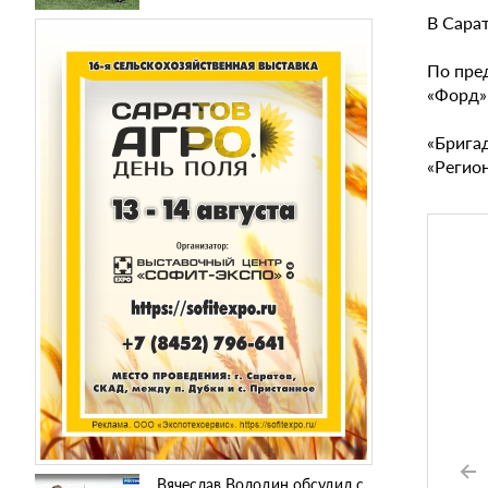
В Сара
По пре
«Форд»
«Брига
«Регион
Вячеслав Володин обсудил с