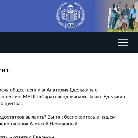
тит
реча общественника Анатолия Еделькина с
концессию МУПП «Саратовводоканал». Также Еделькин
о центра.
недостатков выявить? Вы так беспокоитесь о нашем
общественник Алексей Несмашный.
ят», - ответил Еделькин.