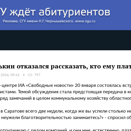
ькин отказался рассказать, кто ему пла
 2016, 09:41
797
с-центре ИА «Свободные новости» 20 января состоялась вст
истами. Темой обсуждения стала предстоящая передача в 
 ряд замечаний в целом коммунальному хозяйству областног
в Саратове всего две недели, когда же вы успели столько 
, неужели благотворительностью занимаетесь?» - спросил 
сотрудничаю с рядом компаний, и они мне, естественно, плат