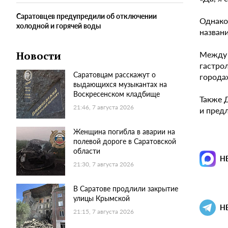
Саратовцев предупредили об отключении
Однако
холодной и горячей воды
названи
Между 
Новости
гастрол
Саратовцам расскажут о
города
выдающихся музыкантах на
Воскресенском кладбище
Также 
21:46, 7 августа 2026
и предл
Женщина погибла в аварии на
полевой дороге в Саратовской
области
Н
21:30, 7 августа 2026
В Саратове продлили закрытие
улицы Крымской
Н
21:15, 7 августа 2026