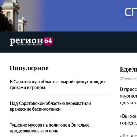
Популярное
Едел
20 января
В Саратовскую область с жарой придут дожди с
грозами и градом
В прес
журнал
сделал
Над Саратовской областью перехватили
вражеские беспилотники
«Вы же 
городе
Тушение мусора на полигоне в Энгельсе
продолжалось всю ночь
«Да, я 