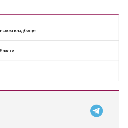
енском кладбище
области