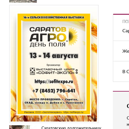
ПО
Са
Же
В 
н
Саратовскую долгожительницу