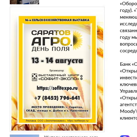
«Оборо
году).
меняющ
исслед
связанн
году м
вопрос
сосред
Банк «
«Откры
инвест
ключев
Управл
«Откры
агентст
Moody’s
клиент