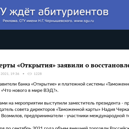
ерты «Открытия» заявили о восстанов
 2021, 19:36
1228
авители банка «Открытие» и платежной системы «Таможенна
 «Что нового в мире ВЭД?».
ами на мероприятии выступили заместитель президента - п
датель совета директоров «Таможенной карты» Надия Черка
 Возмилов, предприниматели - участники международной т
аря по сентябрь 2021 года объем внешней торговли Россий