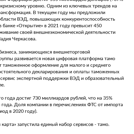
докризисному уровню. Одним из ключевых трендов на
трансформация. В текущем году мы предложили
 области ВЭД, повышающих конкурентоспособность
 банке «Открытие» в 2021 году превысит 450
уживание своей внешнеэкономической деятельности
Надия Черкасова.
о бизнеса, занимающихся внешнеторговой
группы развивается новая цифровая платформа тамо
ет таможенное оформление для малого и среднего
мостоятельного декларирования и оплаты таможенных
, сервис экспертной поддержки ВЭД и образовательный
ле.
о года достиг 730 миллиардов рублей, что на 35%
 года. Доля компании в перечислениях ФТС от импорта
иод в 2020 году).
карта» запустила единый набор сервисов - тамо.