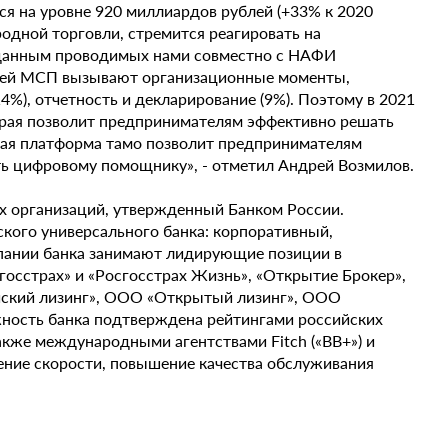
я на уровне 920 миллиардов рублей (+33% к 2020
родной торговли, стремится реагировать на
 данным проводимых нами совместно с НАФИ
елей МСП вызывают организационные моменты,
4%), отчетность и декларирование (9%). Поэтому в 2021
орая позволит предпринимателям эффективно решать
ная платформа тамо позволит предпринимателям
ть цифровому помощнику», - отметил Андрей Возмилов.
х организаций, утвержденный Банком России.
ского универсального банка: корпоративный,
мпании банка занимают лидирующие позиции в
осстрах» и «Росгосстрах Жизнь», «Открытие Брокер»,
ский лизинг», ООО «Открытый лизинг», ООО
жность банка подтверждена рейтингами российских
 также международными агентствами Fitch («BB+») и
чение скорости, повышение качества обслуживания