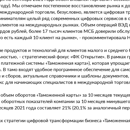
 году). Мы отмечаем постепенное восстановление рынка к 
международной торговли, безусловно, является цифровая 
инимателям целый ряд современных цифровых сервисов в
клиентов на международных рынках. Объем операций ВЭД в
рдов рублей, более 17 тысяч клиентов МСБ доверили обсл
то есть каждый 10 клиент на рынке», - прокомментировала 
ие продуктов и технологий для клиентов малого и среднег
ьностью, - стратегический фокус «ФК Открытие». В рамках 
т платежной системы «Таможенная карта»), которая упроща
а. В тамо входят удобное программное обеспечение для са
 и сборов, актуальные справочники и шаблоны документов
кс для начинающих специалистов в международной торгов
объем оборотов «Таможенной карты» за 10 месяцев текущег
 оборотных показателей компании за 10 месяцев минувшего
есяцев 2021 года составляет 21% (20,1% за аналогичный пер
ах стратегии цифровой трансформации бизнеса «Таможенная 