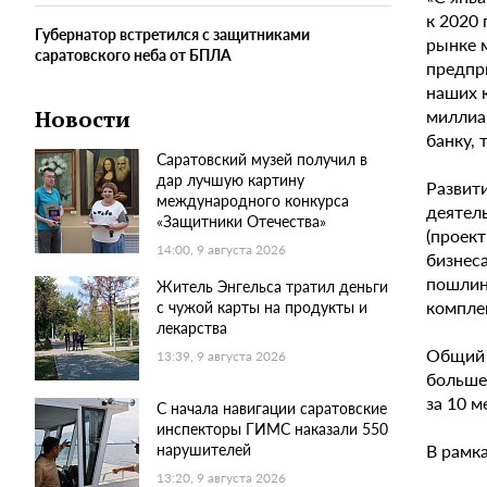
к 2020
Губернатор встретился с защитниками
рынке 
саратовского неба от БПЛА
предпр
наших 
миллиа
Новости
банку, 
Саратовский музей получил в
дар лучшую картину
Развит
международного конкурса
деятел
«Защитники Отечества»
(проек
14:00, 9 августа 2026
бизнес
пошлин
Житель Энгельса тратил деньги
компле
с чужой карты на продукты и
лекарства
Общий 
13:39, 9 августа 2026
больше
за 10 м
С начала навигации саратовские
инспекторы ГИМС наказали 550
В рамк
нарушителей
13:20, 9 августа 2026