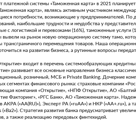
т платежной системы «Таможенная карта» в 2021 планируетс
 «Таможенная карта», являясь активным участником междуна
иеся потребности, возникающие у предпринимателей. По
ований, наибольшие трудности и неудобства у представит
ые с логистикой и перевозками (16%), таможенные услуги (1
ы вывели на рынок новую операционную систему тамо, кот
ы трансграничного перемещения товаров. Наша операцион
оточиться на развитии бизнеса, а рутинные вопросы переда
Открытие» входит в перечень системообразующих кредитны
тие» развивает все основные направления бизнеса классиче
иционный, розничный, МСБ и Private Banking. Дочерние ко
ых сегментах финансового рынка: страховые компании «Росг
яющая компания «Открытие», «НПФ Открытие», АО «Балтий
тие Факторинг», «РГС Банк», АО «Таможенная карта». Наде
в АКРА («АА(RU)»), Эксперт РА («ruAA») и НКР («АA+.ru»), а
 («Ba2»). Стратегия развития банка предусматривает увели
ов, а также реализацию передовых финтехидей.