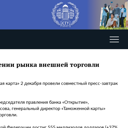
лении рынка внешней торговли
я карта» 2 декабря провели совместный пресс-завтрак
редседателя правления банка «Открытие»,
сова, генеральный директор «Таможенной карты»
орговли.
ской Федерации достиг 555 миллиардов долларов (+37%