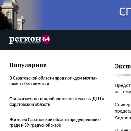
Популярное
Эксп
2 декабря
В Саратовской области продают «дом мечты»
ниже себестоимости
Предст
на тему
Стали известны подробности смертельных ДТП в
Спикер
Саратовской области
предсе
Андрей
Жителей Саратовской области предупредили о
граде и 39-градусной жаре
«С янв