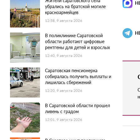
Жители саратовского села
Н
убрались на братской могиле
красноармейцев
12:58, 9 августа 2026
Н
В поликлинике Саратовской
области работают цифровые
рентгены для детей и взрослых
12:40, 9 августа 2026
Саратовская пенсионерка
собиралась получить выплаты и
лишилась сбережений
12:20, 9 августа 2026
н
В Саратовской области прошел
ливень с градом
12:01, 9 августа 2026