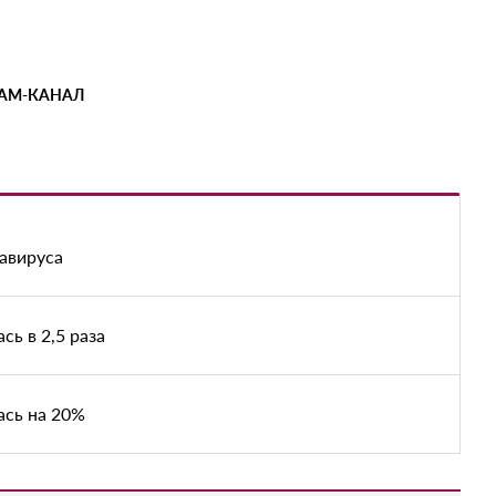
РАМ-КАНАЛ
авируса
ь в 2,5 раза
ась на 20%