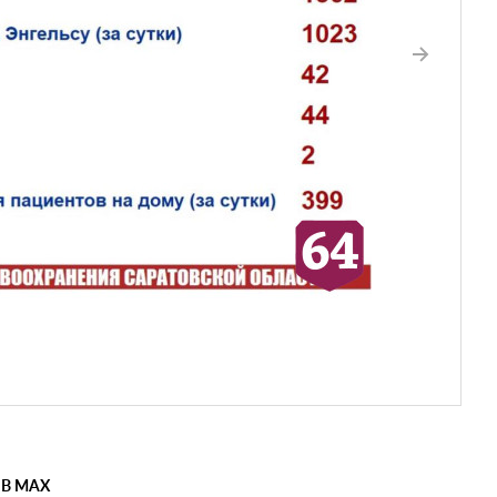
 В MAX