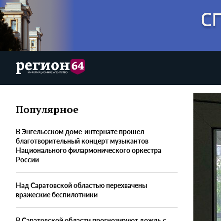
Популярное
В Энгельсском доме-интернате прошел
благотворительный концерт музыкантов
Национального филармонического оркестра
России
Над Саратовской областью перехвачены
вражеские беспилотники
В Саратовской области прогнозируют дождь с