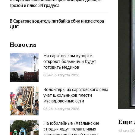
грозой и плюс 34 градуса
В Саратове водитель питбайка сбил инспектора
ДПС
Новости
На саратовском курорте
откроют больницу и будут
готовить медиков
08:42, 6 августа 2026
Волонтеры из саратовского села
учат школьников плести
маскировочные сети
08:28, 6 августа 2026
Еще 
На юбилейные «Хвалынские
этюды» ждут талантливых
13 мая 20
художников со всей страны