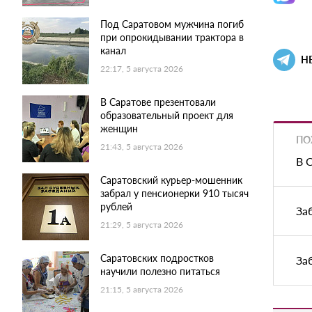
Под Саратовом мужчина погиб
при опрокидывании трактора в
канал
Н
22:17, 5 августа 2026
В Саратове презентовали
образовательный проект для
женщин
ПО
21:43, 5 августа 2026
В 
Саратовский курьер-мошенник
забрал у пенсионерки 910 тысяч
рублей
За
21:29, 5 августа 2026
Саратовских подростков
За
научили полезно питаться
21:15, 5 августа 2026