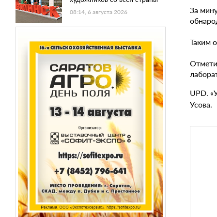
За мин
08:14, 6 августа 2026
обнаро
Таким 
Отмети
лабора
UPD. «
Усова.