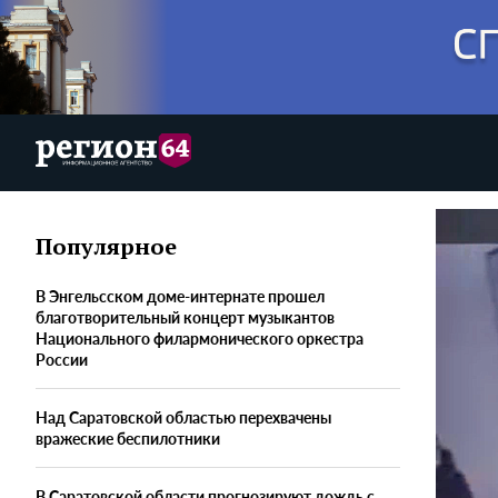
Популярное
В Энгельсском доме-интернате прошел
благотворительный концерт музыкантов
Национального филармонического оркестра
России
Над Саратовской областью перехвачены
вражеские беспилотники
В Саратовской области прогнозируют дождь с