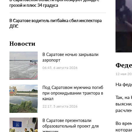
грозой и плюс 34 градуса
В Саратове водитель питбайка сбил инспектора
ДПС
Новости
В Саратове ночью закрывали
аэропорт
Феде
06:45, 6 августа 2026
12 мая 20
На фед
Под Саратовом мужчина погиб
при опрокидывании трактора в
Так, на
канал
выяснил
22:17, 5 августа 2026
расчлен
В Саратове презентовали
Во вре
образовательный проект для
которая
женщин