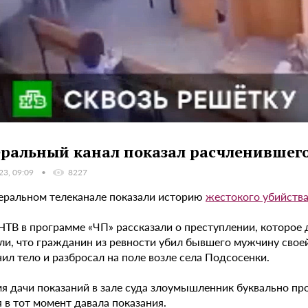
ральный канал показал расчленившего
23, 09:09
8227
еральном телеканале показали историю
жестокого убийств
 НТВ в программе «ЧП» рассказали о преступлении, которое
и, что гражданин из ревности убил бывшего мужчину своей 
ил тело и разбросал на поле возле села Подсосенки.
мя дачи показаний в зале суда злоумышленник буквально пр
 в тот момент давала показания.