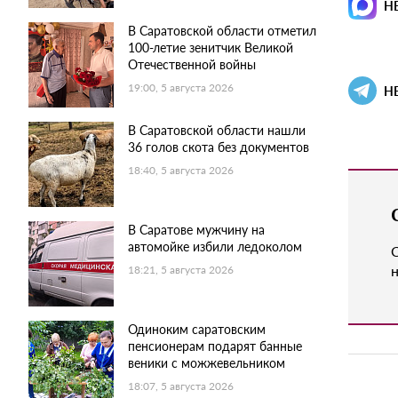
Н
В Саратовской области отметил
100-летие зенитчик Великой
Отечественной войны
19:00, 5 августа 2026
Н
В Саратовской области нашли
36 голов скота без документов
18:40, 5 августа 2026
В Саратове мужчину на
автомойке избили ледоколом
н
18:21, 5 августа 2026
Одиноким саратовским
пенсионерам подарят банные
веники с можжевельником
18:07, 5 августа 2026