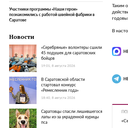
Таким 
Участники программы «Наши герои»
действ
познакомились с работой швейной фабрики в
годовых
Саратове
В наст
Новости
«Серебряные» волонтеры сшили
Н
45 подушек для саратовских
бойцов
19:01, 8 августа 2026
Н
В Саратовской области
стартовал конкурс
«Ремесленник года»
18:40, 8 августа 2026
Саратовцы спасли лишившегося
ПО
лапы из-за украденной курицы
«С
пса