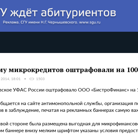
у микрокредитов оштрафовали на 100 
 2014, 18:01
1503
вское УФАС России оштрафовало ООО «БистроФинанс» на 10
общается на сайте антимонопольной службы, организация 
ов в заблуждение, печатая на рекламных баннерах самую
авой стороне была размещена выгодная для микрофинансов
ом баннере внизу мелким шрифтом указаны условия предоста