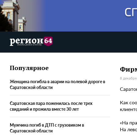
Популярное
Фирм
8 декабря
Женщина погибла в аварии на полевой дороге в
Саратовской области
Сарато
Как со
Саратовская пара поженилась после трех
клиент
свиданий и прожила вместе 30 лет
«На пр
Мужчина погиб в ДТП с грузовиком в
На лев
Саратовской области