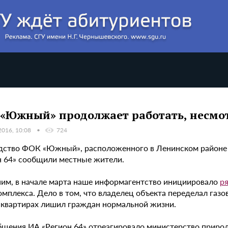
«Южный» продолжает работать, несмот
2016, 10:08
724
дство ФОК «Южный», расположенного в Ленинском районе С
н 64» сообщили местные жители.
им, в начале марта наше информагентство инициировало
р
омплекса. Дело в том, что владелец объекта переделал газ
 квартирах лишил граждан нормальной жизни.
бщения ИА «Регион 64» отреагировало министерство природ