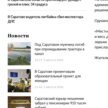
админи
грозой и плюс 34 градуса
решен
В Саратове водитель питбайка сбил инспектора
Однако
ДПС
«Местн
Новости
и весь 
ларьки 
Под Саратовом мужчина погиб
присла
при опрокидывании трактора в
канал
Жители
22:17, 5 августа 2026
В Саратове презентовали
образовательный проект для
женщин
21:43, 5 августа 2026
Саратовский курьер-мошенник
забрал у пенсионерки 910 тысяч
рублей