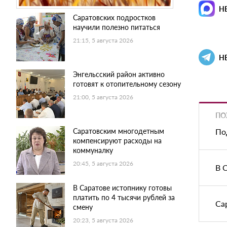
Н
Саратовских подростков
научили полезно питаться
21:15, 5 августа 2026
Н
Энгельсский район активно
готовят к отопительному сезону
21:00, 5 августа 2026
ПО
По
Саратовским многодетным
компенсируют расходы на
коммуналку
20:45, 5 августа 2026
В 
В Саратове истопнику готовы
платить по 4 тысячи рублей за
Са
смену
20:23, 5 августа 2026