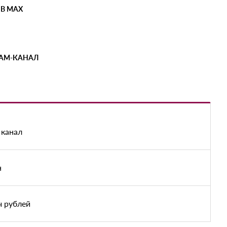
 В MAX
РАМ-КАНАЛ
 канал
н
ч рублей