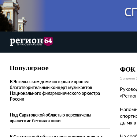
Популярное
ФОК 
1 апреля 
В Энгельсском доме-интернате прошел
благотворительный концерт музыкантов
Руково
Национального филармонического оркестра
«Регио
России
Напомн
Над Саратовской областью перехвачены
спортк
вражеские беспилотники
дыма в
На соо
В Саратовской области прогнозируют дождь с