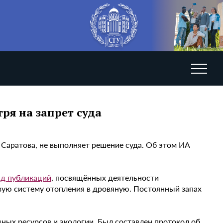
ря на запрет суда
аратова, не выполняет решение суда. Об этом ИА
яд публикаций
, посвящённых деятельности
овую систему отопления в дровяную. Постоянный запах
ных ресурсов и экологии. Был составлен протокол об