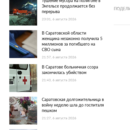
Тушение мусора на полигоне в
Энгельсе продолжается без
ПОДЕЛИ
перерыва
23:01, 6 августа 2026
В Саратовской области
женщина незаконно получила 5
миллионов за погибшего на
СВО сына
21:57, 6 августа 2026
В Саратове больничная ссора
закончилась убийством
21:43, 6 августа 2026
Саратовская долгожительница в
войну неделю шла до госпиталя
пешком
21:27, 6 августа 2026