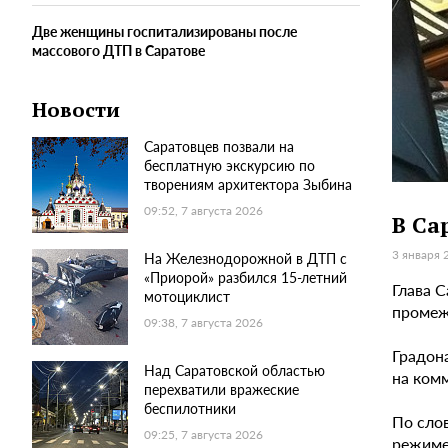
Две женщины госпитализированы после
массового ДТП в Саратове
Новости
Саратовцев позвали на
бесплатную экскурсию по
творениям архитектора Зыбина
09:52, 7 августа 2026
В Са
3 января 
На Железнодорожной в ДТП с
«Приорой» разбился 15-летний
Глава 
мотоциклист
промеж
09:38, 7 августа 2026
Градон
Над Саратовской областью
на ком
перехватили вражеские
беспилотники
По сло
09:25, 7 августа 2026
режиме,