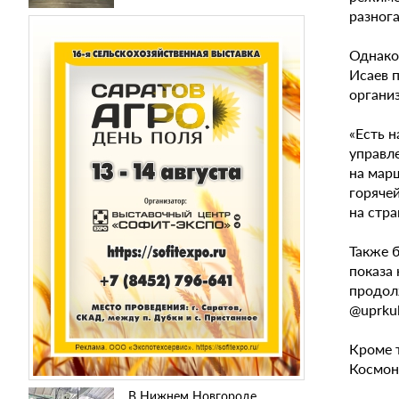
разног
Однако
Исаев 
органи
«Есть 
управл
на мар
горячей
на стра
Также б
показа
продол
@uprkult
Кроме т
Космон
В Нижнем Новгороде