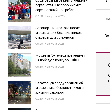
Саратовцы завоевали 8 медалей
В 
первенства и всероссийских
соревнований по гребле
07:00, 7 августа 2026
Гл
Аэропорт в Саратове после
угрозы атаки беспилотников
Во
открыли для самолетов
06:50, 7 августа 2026
Мурал из Энгельса претендует
на победу в конкурсе ПФО
06:30, 7 августа 2026
н
Саратовцев предупредили об
угрозе атаки беспилотников и
закрыли аэропорт
01:35, 7 августа 2026