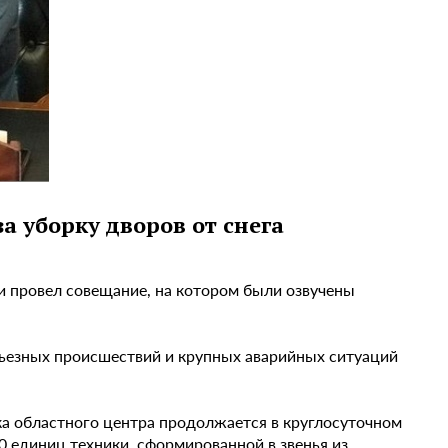
а уборку дворов от снега
и провел совещание, на котором были озвучены
рьезных происшествий и крупных аварийных ситуаций
рка областного центра продолжается в круглосуточном
0 единиц техники, сформированной в звенья из