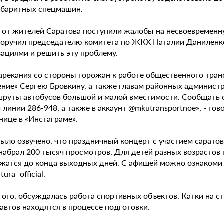
абаритных спецмашин.
 от жителей Саратова поступили жалобы на несвоевременну
поручил председателю комитета по ЖКХ Наталии Даниленк
зациями и решить эту проблему.
нарекания со стороны горожан к работе общественного тран
ение» Сергею Бровкину, а также главам районных администр
шруты автобусов большой и малой вместимости. Сообщать о
 линии 286-948, а также в аккаунт @mkutransportnoe», - г
нице в «Инстаграме».
ыло озвучено, что праздничный концерт с участием саратовс
 набрал 200 тысяч просмотров. Для детей разных возрасто
жатся до конца выходных дней. С афишей можно ознакомить
ura_official.
ого, обсуждалась работа спортивных объектов. Катки на ст
автов находятся в процессе подготовки.