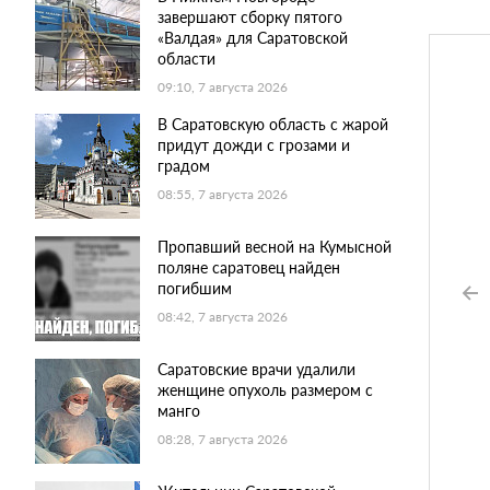
завершают сборку пятого
«Валдая» для Саратовской
области
09:10, 7 августа 2026
В Саратовскую область с жарой
придут дожди с грозами и
градом
08:55, 7 августа 2026
Пропавший весной на Кумысной
поляне саратовец найден
погибшим
08:42, 7 августа 2026
Саратовские врачи удалили
женщине опухоль размером с
манго
08:28, 7 августа 2026