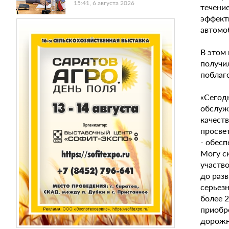
15:41, 6 августа 2026
течени
эффект
автомо
В этом 
получи
поблаг
«Сегод
обслуж
качест
просве
- обес
Могу ск
участв
до раз
серьез
более 
приобр
дорожн