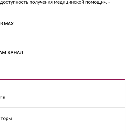
 доступность получения медицинской помощи», -
 В MAX
РАМ-КАНАЛ
га
аторы