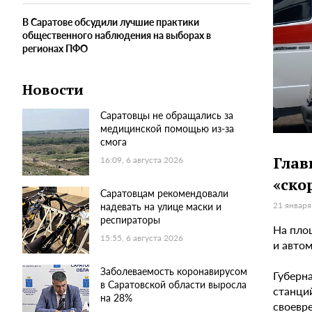
В Саратове обсудили лучшие практики
общественного наблюдения на выборах в
регионах ПФО
Новости
Саратовцы не обращались за
медицинской помощью из-за
смога
Глав
16:09, 6 августа 2026
«ско
Саратовцам рекомендовали
21 января
надевать на улице маски и
респираторы
На пло
15:55, 6 августа 2026
и авто
Заболеваемость коронавирусом
Губерн
в Саратовской области выросла
станци
на 28%
своевр