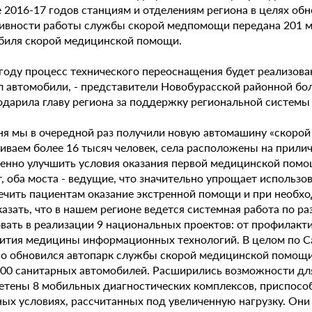
е 2016-17 годов станциям и отделениям региона в целях об
ивности работы службы скорой медпомощи передана 201 ма
биля скорой медицинской помощи.
году процесс технического переоснащения будет реализован 
л автомобили, - представители Новобурасской районной бо
одарила главу региона за поддержку региональной системы
ня мы в очередной раз получили новую автомашину «скорой
иваем более 16 тысяч человек, села расположены на прили
венно улучшить условия оказания первой медицинской пом
т, оба моста - ведущие, что значительно упрощает использ
печить пациентам оказание экстренной помощи и при необхо
азать, что в нашем регионе ведется системная работа по р
овать в реализации 9 национальных проектов: от профилакт
вития медицины информационных технологий. В целом по Са
но обновился автопарк службы скорой медицинской помощи,
200 санитарных автомобилей. Расширились возможности для
етены 8 мобильных диагностических комплексов, приспосо
ых условиях, рассчитанных под увеличенную нагрузку. Они 