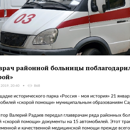
врач районной больницы поблагодарил
рой»
 2019, 20:40
868
щадке исторического парка «Россия - моя история» 21 янва
мобилей «скорой помощи» муниципальным образованиям Сар
атор Валерий Радаев передал главврачам ряда районных бол
й «скорой помощи» документы на 15 автомобилей. Этот тра
еменной и качественной медицинской помощи прежде всего 