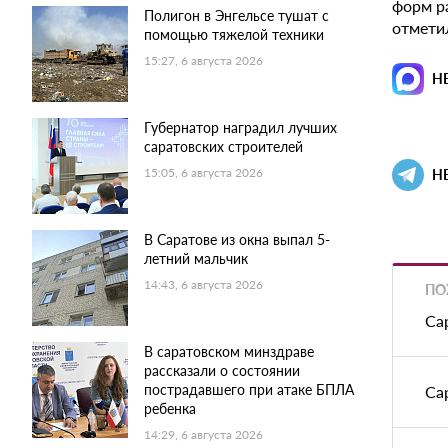
форм р
Полигон в Энгельсе тушат с
отмети
помощью тяжелой техники
15:27, 6 августа 2026
Н
Губернатор наградил лучших
саратовских строителей
15:05, 6 августа 2026
Н
В Саратове из окна выпал 5-
летний мальчик
14:43, 6 августа 2026
ПО
Са
В саратовском минздраве
рассказали о состоянии
пострадавшего при атаке БПЛА
Са
ребенка
14:29, 6 августа 2026