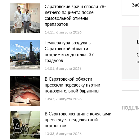
За
Саратовские врачи спасли 78-
летнего пациента после
самовольной отмены
препаратов
14:15, 6 августа 2026
Температура воздуха в
Саратовской области
поднимется до плюс 37
градусов
н
14:01, 6 августа 2026
В Саратовской области
пресекли перевозку партии
подозрительной баранины
13:47, 6 августа 2026
ПОДЕЛИ
В Саратове женщин с колясками
преследует неадекватный
подросток
13:33, 6 августа 2026