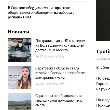
В Саратове обсудили лучшие практики
общественного наблюдения на выборах в
регионах ПФО
Новости
Пострадавшую в ЧП с катером
на Волге девочку санавиацией
доставили в Москву
Граб
16:37, 6 августа 2026
1 октября
В г. Э
Саратовская область стала
второй в России по разработке
электронных услуг
По све
Горожан
16:23, 6 августа 2026
из рук 
Саратовцы не обращались за
На сле
медицинской помощью из-за
Похище
смога