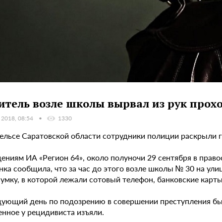
итель возле школы вырвал из рук прох
 2018, 08:54
1330
нгельсе Саратовской области сотрудники полиции раскрыли 
дениям ИА «Регион 64», около полуночи 29 сентября в прав
ка сообщила, что за час до этого возле школы № 30 на ули
сумку, в которой лежали сотовый телефон, банковские карты
дующий день по подозрению в совершении преступления бы
нное у рецидивиста изъяли.