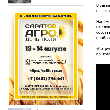
В адми
пешехо
Напомн
на пло
собств
проблем
«Сотру
по нед