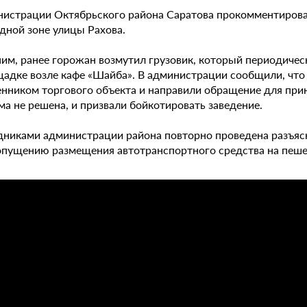
нистрации Октябрьского района Саратова прокомментиров
дной зоне улицы Рахова.
им, ранее горожан возмутил грузовик, который периодическ
щадке возле кафе «Шайба». В администрации сообщили, что
енником торгового объекта и направили обращение для при
а не решена, и призвали бойкотировать заведение.
дниками администрации района повторно проведена разъясн
опущению размещения автотранспортного средства на пешех