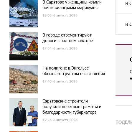
В Саратове у женщины изъяли
В 
почти килограмм марихуаны
18:08, 6 августа 2026
В 
В городе отремонтируют
дороги в частном секторе
17:54, 6 августа 2026
На полигоне в Энгельсе
обсыпают грунтом очаги тления
н
17:40, 6 августа 2026
Саратовские строители
получили почетные грамоты и
благодарности губернатора
17:26, 6 августа 2026
ПОДЕЛИ