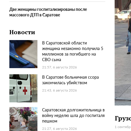
Две женщины госпитализированы после
массового ДТП в Саратове
Новости
В Саратовской области
женщина незаконно получила 5
миллионов за погибшего на
СВО сына
21:57, 6 августа 2026
В Саратове больничная ссора
закончилась убийством
21:43, 6 августа 2026
Саратовская долгожительница в
войну неделю шла до госпиталя
Груз
пешком
1 сентябр
21:27, 6 августа 2026