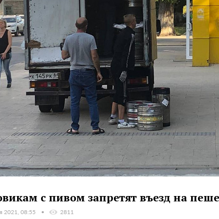
овикам с пивом запретят въезд на пеш
я 2021, 08:55
2811