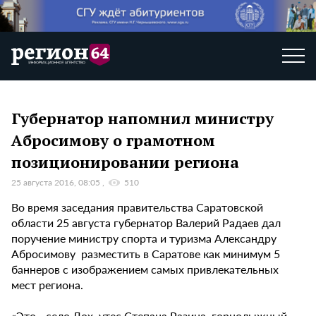
Губернатор напомнил министру
Абросимову о грамотном
позиционировании региона
25 августа 2016, 08:05
510
Во время заседания правительства Саратовской
области 25 августа губернатор Валерий Радаев дал
поручение министру спорта и туризма Александру
Абросимову разместить в Саратове как минимум 5
баннеров с изображением самых привлекательных
мест региона.
«Это - село Лох, утес Степана Разина, горнолыжный