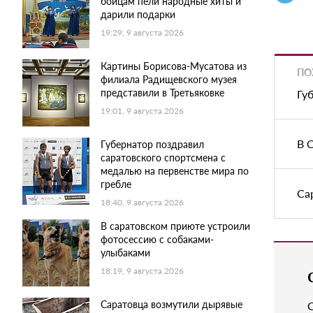
бойцам пели народные хиты и
дарили подарки
19:29, 9 августа 2026
Картины Борисова-Мусатова из
ПО
филиала Радищевского музея
представили в Третьяковке
Гу
19:01, 9 августа 2026
В 
Губернатор поздравил
саратовского спортсмена с
медалью на первенстве мира по
гребле
Са
18:40, 9 августа 2026
В саратовском приюте устроили
фотосессию с собаками-
улыбаками
18:19, 9 августа 2026
Саратовца возмутили дырявые