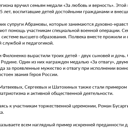
егиона вручил семьям медали «За любовь и верность». Этой
25 лет, воспитавшие детей достойными гражданами и внесши
них супруги Абрамовы, которые занимаются духовно-нравс
ают помощь участникам специальной военной операции. Се
и системе высшего образования. Полвека вместе прожили и 
й службой и педагогикой.
и Филоненко вырастили троих детей - двух сыновей и дочь.
 Родине. Один из них награжден медалью «За отвагу», двум
ода за проявленные мужество и отвагу при исполнении воин
стоен звания Героя России.
Матвеевых, Сергеевых и Шатохиных также стали примером
 патриотизма и активной общественной деятельности.
ясь к участникам торжественной церемонии, Роман Бусарг
а.
казываете всем наглядный пример искренней преданности др