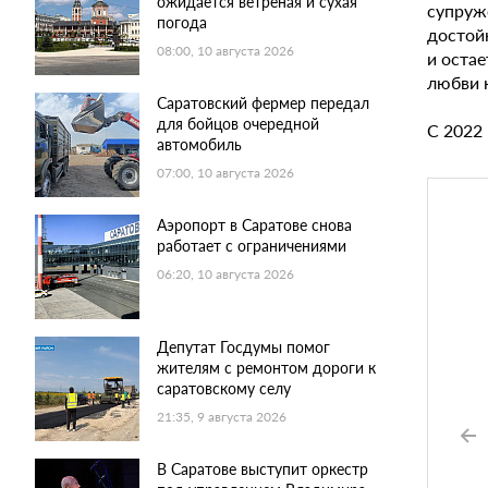
ожидается ветреная и сухая
супруже
погода
достой
08:00, 10 августа 2026
и оста
любви к
Саратовский фермер передал
для бойцов очередной
С 2022
автомобиль
07:00, 10 августа 2026
Аэропорт в Саратове снова
работает с ограничениями
06:20, 10 августа 2026
Депутат Госдумы помог
жителям с ремонтом дороги к
саратовскому селу
21:35, 9 августа 2026
В Саратове выступит оркестр