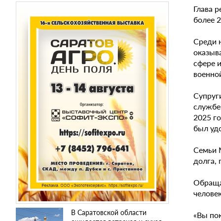
Глава р
более 
Среди 
оказыв
сфере 
военно
Супруг
службе
2025 г
был удо
Семьи 
долга,
Обраща
человек
В Саратовской области
«Вы по