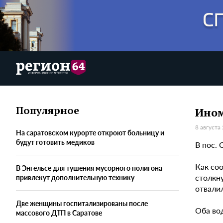
Популярное
Ином
8 августа
На саратовском курорте откроют больницу и
будут готовить медиков
В пос. 
Как соо
В Энгельсе для тушения мусорного полигона
столкн
привлекут дополнительную технику
отвалил
Две женщины госпитализированы после
Оба во
массового ДТП в Саратове