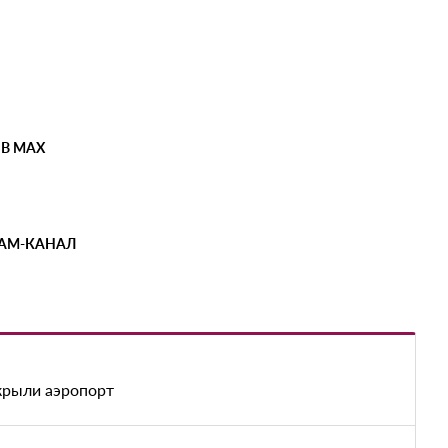
 В MAX
РАМ-КАНАЛ
акрыли аэропорт