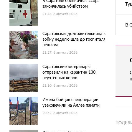
В Саратове больничная ссора
Ту
закончилась убийством
21:43, 6 августа 2026
В 
Саратовская долгожительница в
войну неделю шла до госпиталя
пешком
21:27, 6 августа 2026
Саратовские ветеринары
отправили на карантин 130
неучтенных коров
н
21:10, 6 августа 2026
Имена бойцов спецоперации
увековечили на Аллее памяти
20:52, 6 августа 2026
ПОДЕЛИ