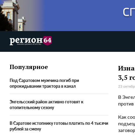
Популярное
Изна
3,5 
Под Саратовом мужчина погиб при
опрокидывании трактора в канал
23 октябр
В Энге
Энгельсский район активно готовят к
против
отопительному сезону
Как со
подъез
В Саратове истопнику готовы платить по 4 тысячи
рублей за смену
заговор