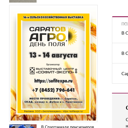
ПО
В 
В 
Са
н
В Спартакиаде пенсионеров