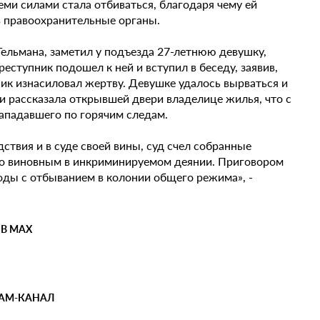
ми силами стала отбиваться, благодаря чему ей
в правоохранительные органы.
Тельмана, заметил у подъезда 27-летнюю девушку,
реступник подошел к ней и вступил в беседу, заявив,
ник изнасиловал жертву. Девушке удалось вырваться и
и рассказала открывшей двери владелице жилья, что с
ападавшего по горячим следам.
ствия и в суде своей вины, суд счел собранные
го виновным в инкриминируемом деянии. Приговором
боды с отбыванием в колонии общего режима», -
 В MAX
РАМ-КАНАЛ