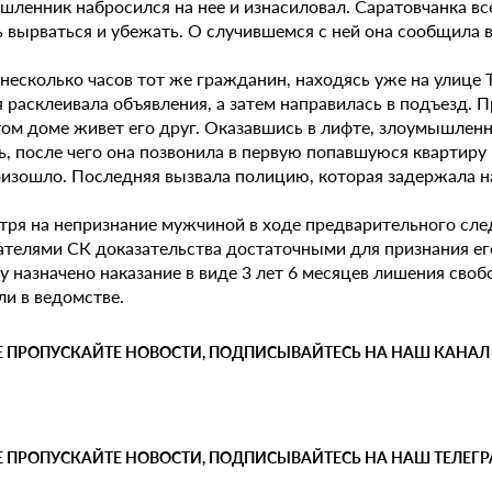
ленник набросился на нее и изнасиловал. Саратовчанка все
ь вырваться и убежать. О случившемся с ней она сообщила 
несколько часов тот же гражданин, находясь уже на улице 
 расклеивала объявления, а затем направилась в подъезд. П
этом доме живет его друг. Оказавшись в лифте, злоумышлен
, после чего она позвонила в первую попавшуюся квартиру 
оизошло. Последняя вызвала полицию, которая задержала н
тря на непризнание мужчиной в ходе предварительного след
ателями СК доказательства достаточными для признания е
у назначено наказание в виде 3 лет 6 месяцев лишения сво
ли в ведомстве.
Е ПРОПУСКАЙТЕ НОВОСТИ, ПОДПИСЫВАЙТЕСЬ НА НАШ КАНАЛ
Е ПРОПУСКАЙТЕ НОВОСТИ, ПОДПИСЫВАЙТЕСЬ НА НАШ ТЕЛЕГ