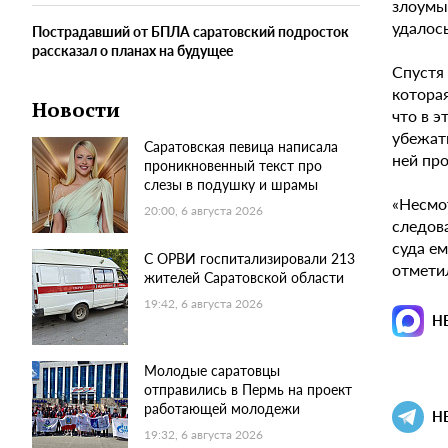
злоумыш
удалос
Пострадавший от БПЛА саратовский подросток
рассказал о планах на будущее
Спустя 
которая
Новости
что в 
убежать
Саратовская певица написала
ней пр
проникновенный текст про
слезы в подушку и шрамы
«Несмо
20:00, 6 августа 2026
следов
суда ем
С ОРВИ госпитализировали 213
отмети
жителей Саратовской области
19:42, 6 августа 2026
Н
Молодые саратовцы
отправились в Пермь на проект
работающей молодежи
Н
19:32, 6 августа 2026