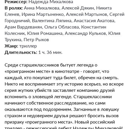
Режиссер:
Надежда Михалкова
В ролях:
Анна Михалкова, Алексей Дякин, Никита
Еленев, Ирина Мартыненко, Алексей Мартынов, Сергей
Городничий, Валентина Ляпина, Анастасия Акатова,
Арам Вардеванян, Ольга Обласова, Константин
Колесник, Юлия Ромашина, Александр Кульков, Юлия
Трухина, Петр Рыков
Жанр:
триллер
Длительность:
1 ч. 36 мин.
Среди старшеклассников бытует легенда о
«проигранном месте» в кинотеатре - говорят, что
каждый, кто покупает туда билет, обречен на смерть.
Никто не воспринимает эту историю всерьез, но вскоре
серия жутких убийств заставляет компанию друзей
вспомнить о зловещей легенде. Старшеклассники
начинают собственное расследование, но сами
оказываются под подозрением. Загнанные в ловушку
страхом и недоверием друзья решают бросить вызов
призраку «проигранного места». Новый российский
триллер - режиссерский дебют Надежды Михалковой!