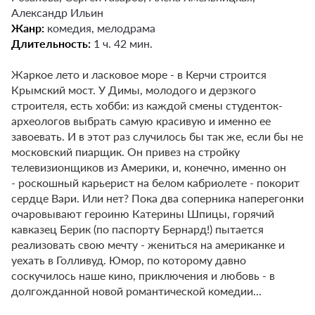
Александр Ильин
Жанр:
комедия, мелодрама
Длительность:
1 ч. 42 мин.
Жаркое лето и ласковое море - в Керчи строится
Крымский мост. У Димы, молодого и дерзкого
строителя, есть хобби: из каждой смены студенток-
археологов выбрать самую красивую и именно ее
завоевать. И в этот раз случилось бы так же, если бы не
московский пиарщик. Он привез на стройку
телевизионщиков из Америки, и, конечно, именно он
- роскошный карьерист на белом кабриолете - покорит
сердце Вари. Или нет? Пока два соперника наперегонки
очаровывают героиню Катерины Шпицы, горячий
кавказец Берик (по паспорту Бернард!) пытается
реализовать свою мечту - жениться на американке и
уехать в Голливуд. Юмор, по которому давно
соскучилось наше кино, приключения и любовь - в
долгожданной новой романтической комедии...