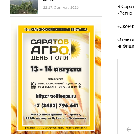
В Сара
22:17, 5 августа 2026
«Регио
«Сконча
Отметим
инфици