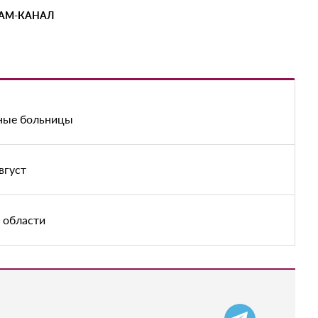
РАМ-КАНАЛ
нные больницы
вгуст
 области