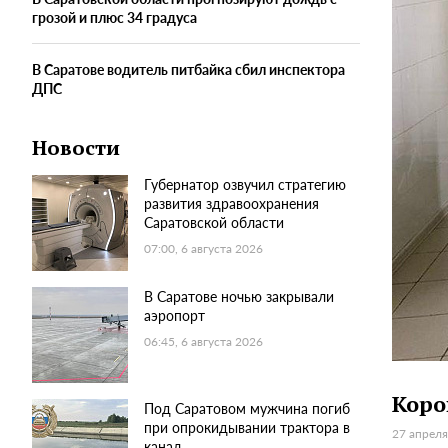
грозой и плюс 34 градуса
В Саратове водитель питбайка сбил инспектора
ДПС
Новости
Губернатор озвучил стратегию
развития здравоохранения
Саратовской области
07:00, 6 августа 2026
В Саратове ночью закрывали
аэропорт
06:45, 6 августа 2026
Коро
Под Саратовом мужчина погиб
при опрокидывании трактора в
27 апреля
канал