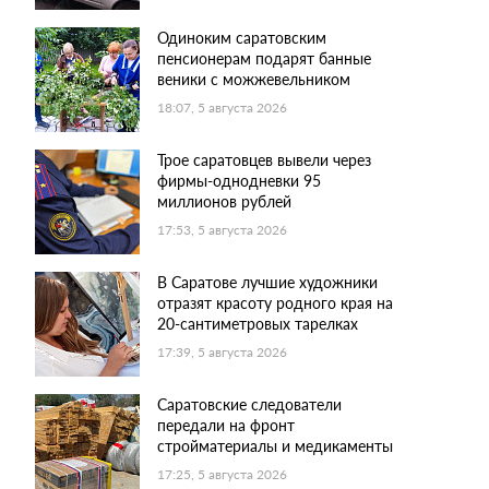
Одиноким саратовским
пенсионерам подарят банные
веники с можжевельником
18:07, 5 августа 2026
Трое саратовцев вывели через
фирмы-однодневки 95
миллионов рублей
17:53, 5 августа 2026
В Саратове лучшие художники
отразят красоту родного края на
20-сантиметровых тарелках
17:39, 5 августа 2026
Саратовские следователи
передали на фронт
стройматериалы и медикаменты
17:25, 5 августа 2026