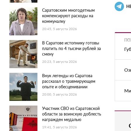
Н
Саратовским многодетным
компенсируют расходы на
коммуналку
20:45, 5 августа 2026
ПО
В Саратове истопнику готовы
платить по 4 тысячи рублей за
Гу
смену
20:23, 5 августа 2026
Оз
Внук легенды из Саратова
рассказал о травмирующем
опыте и обесценивании
Ми
20:00, 5 августа 2026
Участник СВО из Саратовской
области за воинскую доблесть
награжден медалью
19:41, 5 августа 2026