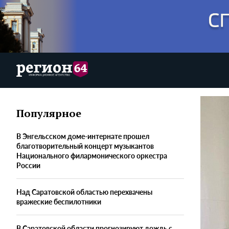
Популярное
В Энгельсском доме-интернате прошел
благотворительный концерт музыкантов
Национального филармонического оркестра
России
Над Саратовской областью перехвачены
вражеские беспилотники
В Саратовской области прогнозируют дождь с