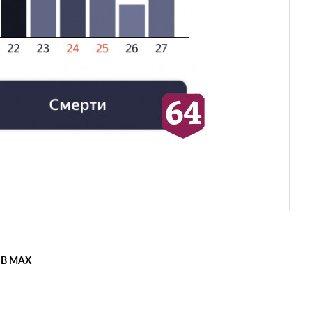
 В MAX