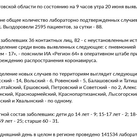
товской области по состоянию на 9 часов утра 20 июня выя
оне общее количество лабораторно подтвержденных случаев
. Выздоровели 2595 пациентов, за сутки - 88.
 заболевших 36 контактных лиц, 82 - с неустановленным и
деление среди вновь выявленных следующее: с пневмонией 
м - 17», - пояснили ИА «Регион 64» в оперативном штабе п
реждению распространения коронавируса.
деление новых случаев по территориям выглядит следующим 
ский - 14, Вольский - 6, Ровенский - 5, Балашовский и Тати
алтайский, Ершовский, Петровский и Советский - по 2, Але
нский, Красноармейский, Краснопартизанский, Лысогорский
ский и Хвалынский - по одному.
ной состав заболевших: дети до 14 лет - 9; 15-17 лет - 2; 18-1
59 лет - 25; старше 60 - 31.
дняшний день в целом в регионе проведено 141534 лаборато