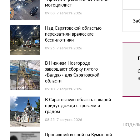
мотоциклист
09:38, 7 августа 2026
За
Над Саратовской областью
перехватили вражеские
беспилотники
09:25, 7 августа 2026
В Нижнем Новгороде
завершают сборку пятого
«Валдая» для Саратовской
н
области
09:10, 7 августа 2026
В Саратовскую область с жарой
придут дожди с грозами и
градом
08:55, 7 августа 2026
ПОДЕЛИ
Пропавший весной на Кумысной