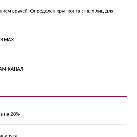
ием врачей. Определен круг контактных лиц для
 В MAX
РАМ-КАНАЛ
а на 28%
авируса