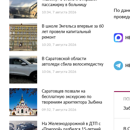
пассажирку в больницу
По дан
10:34, 7 августа 2026
провед
В школе Энгельса впервые за 60
лет провели капитальный
ремонт
Н
10:20, 7 августа 2026
В Саратовской области
автоледи сбила велосипедистку
Н
10:06, 7 августа 2026
Саратовцев позвали на
бесплатную экскурсию по
ПО
творениям архитектора Зыбина
За
09:52, 7 августа 2026
На Железнодорожной в ДТП с
В 
«Приорой» разбился 15-летний