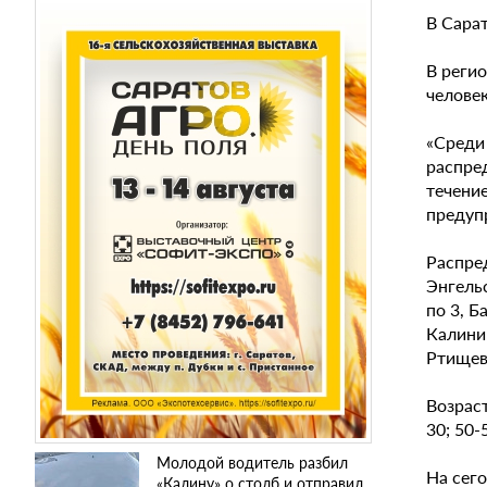
В Сара
В реги
человек
«Среди
распре
течение
предуп
Распре
Энгельс
по 3, Б
Калини
Ртищев
Возраст
30; 50-
Молодой водитель разбил
На сего
«Калину» о столб и отправил