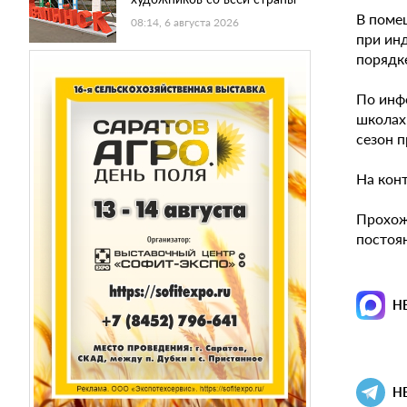
В поме
08:14, 6 августа 2026
при ин
порядк
По инф
школах
сезон 
На кон
Прохож
постоя
Н
Н