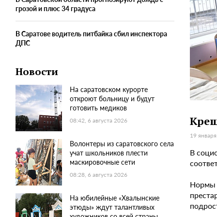
грозой и плюс 34 градуса
В Саратове водитель питбайка сбил инспектора
ДПС
Новости
На саратовском курорте
откроют больницу и будут
готовить медиков
Крещ
08:42, 6 августа 2026
19 января
Волонтеры из саратовского села
В соци
учат школьников плести
маскировочные сети
соотве
08:28, 6 августа 2026
Нормы 
преста
На юбилейные «Хвалынские
подрос
этюды» ждут талантливых
художников со всей страны