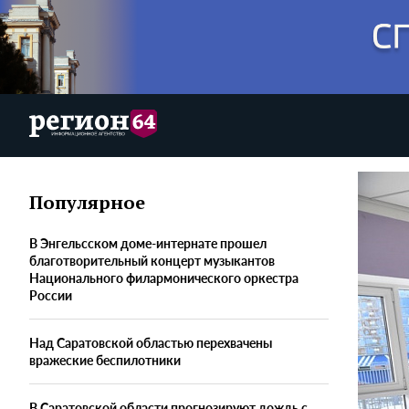
Популярное
В Энгельсском доме-интернате прошел
благотворительный концерт музыкантов
Национального филармонического оркестра
России
Над Саратовской областью перехвачены
вражеские беспилотники
В Саратовской области прогнозируют дождь с