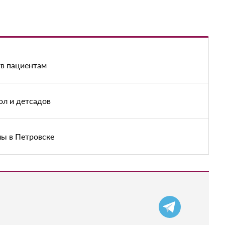
тв пациентам
ол и детсадов
лы в Петровске