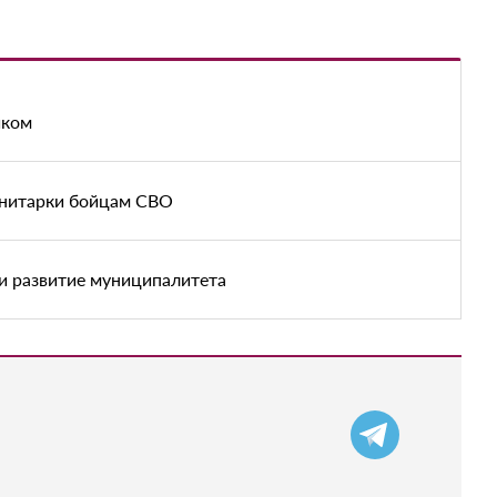
иком
анитарки бойцам СВО
и развитие муниципалитета