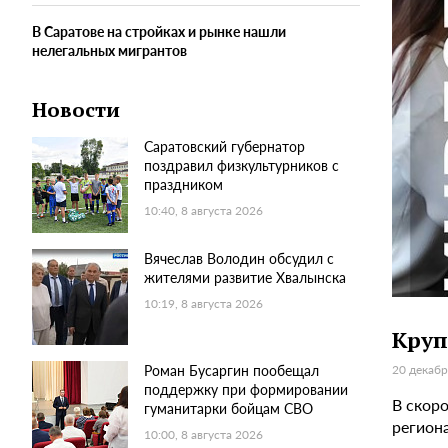
В Саратове на стройках и рынке нашли
нелегальных мигрантов
Новости
Саратовский губернатор
поздравил физкультурников с
праздником
10:40, 8 августа 2026
Вячеслав Володин обсудил с
жителями развитие Хвалынска
10:19, 8 августа 2026
Круп
Роман Бусаргин пообещал
20 декабр
поддержку при формировании
В скор
гуманитарки бойцам СВО
регион
10:00, 8 августа 2026