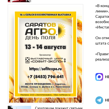
«В кон
линии».
Сарато
возобно
«Инста
Он отм
штата 
«Прави
реализа
Н
Н
Саратовцам покажут святыни