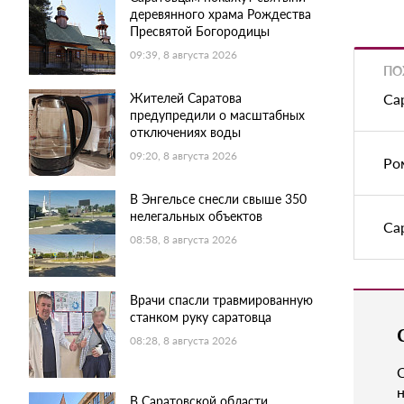
деревянного храма Рождества
Пресвятой Богородицы
09:39, 8 августа 2026
ПО
Жителей Саратова
Са
предупредили о масштабных
отключениях воды
09:20, 8 августа 2026
Ро
В Энгельсе снесли свыше 350
нелегальных объектов
Са
08:58, 8 августа 2026
Врачи спасли травмированную
станком руку саратовца
08:28, 8 августа 2026
н
В Саратовской области