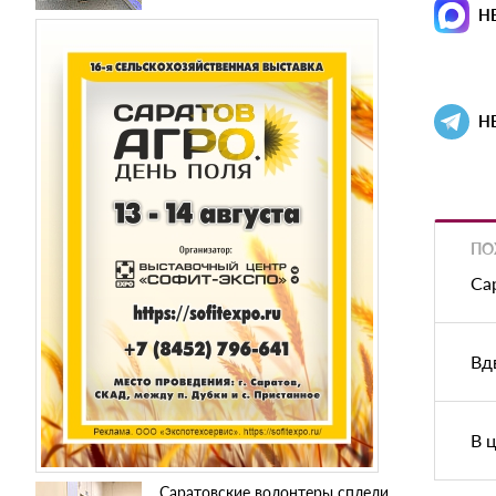
Н
Н
ПО
Са
Вд
В 
Саратовские волонтеры сплели