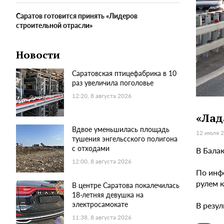
Саратов готовится принять «Лидеров
строительной отрасли»
Новости
Саратовская птицефабрика в 10
раз увеличила поголовье
12:20, 8 августа 2026
«Лад
Вдвое уменьшилась площадь
12 июля 2
тушения энгельсского полигона
с отходами
В Бала
12:00, 8 августа 2026
По инф
рулем 
В центре Саратова покалечилась
18-летняя девушка на
электросамокате
В резул
11:38, 8 августа 2026