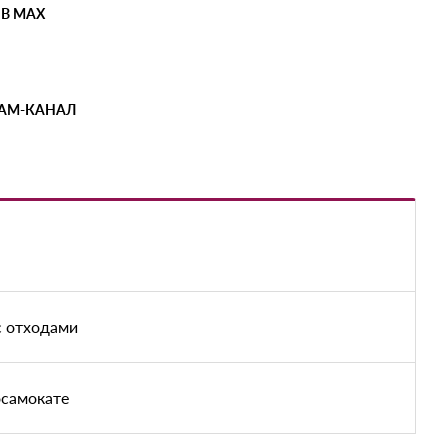
 В MAX
РАМ-КАНАЛ
с отходами
осамокате