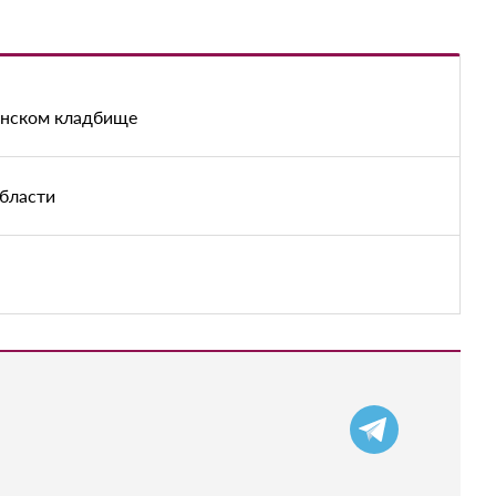
енском кладбище
области