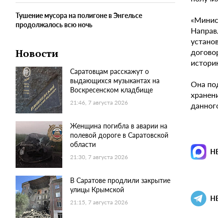
Тушение мусора на полигоне в Энгельсе
«Минис
продолжалось всю ночь
Направ
устано
догово
Новости
историк
Саратовцам расскажут о
выдающихся музыкантах на
Она по
Воскресенском кладбище
хранен
21:46, 7 августа 2026
данног
Женщина погибла в аварии на
полевой дороге в Саратовской
области
Н
21:30, 7 августа 2026
В Саратове продлили закрытие
улицы Крымской
Н
21:15, 7 августа 2026