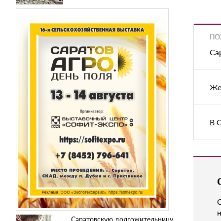
ПО
Са
Же
В 
н
Саратовскую долгожительницу