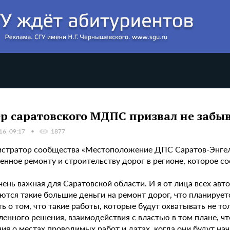
р саратовского МДПС призвал не забыв
16, 09:17
1877
стратор сообщества «Местоположение ДПС Саратов-Энгель
нное ремонту и строительству дорог в регионе, которое со
очень важная для Саратовской области. И я от лица всех а
тся такие большие деньги на ремонт дорог, что планируетс
ь о том, что такие работы, которые будут охватывать не тол
ленного решения, взаимодействия с властью в том плане, 
ния о местах проводимых работ и датах, когда они будут н