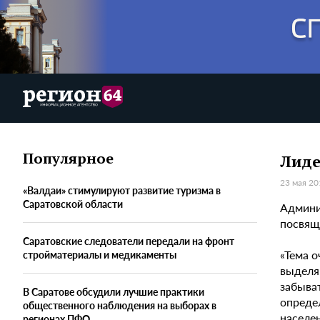
Популярное
Лиде
23 мая 20
«Валдаи» стимулируют развитие туризма в
Саратовской области
Админи
посвяще
Саратовские следователи передали на фронт
«Тема 
стройматериалы и медикаменты
выделяю
забыват
В Саратове обсудили лучшие практики
опреде
общественного наблюдения на выборах в
населе
регионах ПФО