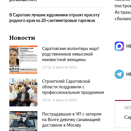
построи
Астраха
В Саратове лучшие художники отразят красоту
сбаланс
родного края на 20-сантиметровых тарелках
Новости
Н
Саратовские волонтеры ищут
родственников невысокой
неизвестной женщины
17:12, 6 августа 2026
Н
Строителей Саратовской
области поздравили с
профессиональным праздником
16:51, 6 августа 2026
ПО
Пострадавшую в ЧП с катером
Са
на Волге девочку санавиацией
доставили в Москву