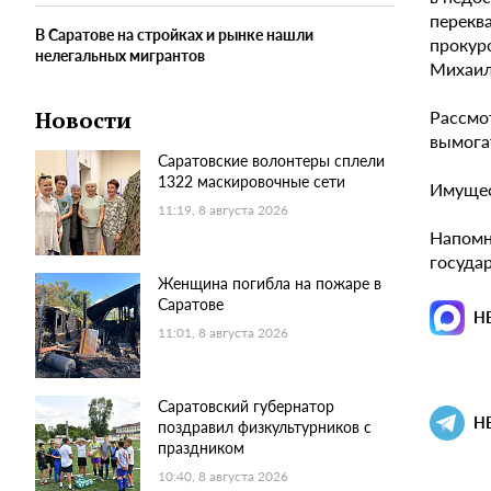
перекв
В Саратове на стройках и рынке нашли
прокур
нелегальных мигрантов
Михаил
Рассмо
Новости
вымога
Саратовские волонтеры сплели
1322 маскировочные сети
Имущес
11:19, 8 августа 2026
Напомн
государ
Женщина погибла на пожаре в
Саратове
Н
11:01, 8 августа 2026
Саратовский губернатор
Н
поздравил физкультурников с
праздником
10:40, 8 августа 2026