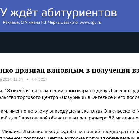
нко признан виновным в получении вз
я 2014, 12:34
3217
я, 13 октября, на оглашении приговора по делу Лысенко су
ельства торгового центра «Лазурный» в Энгельсе и его по
им, именно по этому эпизоду дела экс-глава Энгельсског
ной для Саратовской области взятки в размере 92 миллионо
 Михаила Лысенко в ходе судебных прений неоднократно на
троенном торговом центре, которые получил обвиняемый, вз