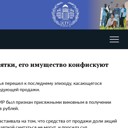
ятки, его имущество конфискуют
дья перешел к последнему эпизоду, касающегося
следующей продажи.
о МР был признан присяжными виновным в получении
в рублей.
стаивала на том, что средства от продажи доли акций
яткой считаться не могут, и просила суд