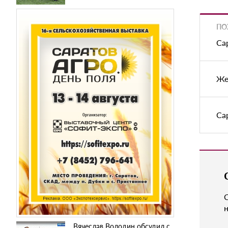
ПО
Са
Же
Са
н
Вячеслав Володин обсудил с